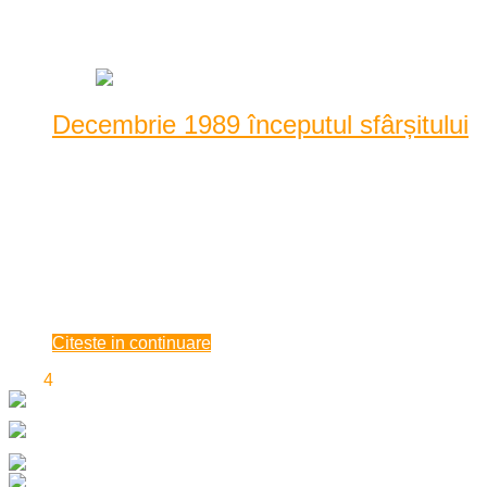
Data: decembrie 17, 2020
|
1029 Vizualizari
Decembrie 1989 începutul sfârșitului
Doar cei nenăscuți sau foarte mici nu își amintesc de acel
Decembrie 89. Cu sânge, cu lacrimi, cu frică ș ...
Doar cei nenăscuți sau foarte mici nu își amintesc de acel
Decembrie 89. Cu sânge, cu lacrimi, cu frică și speranță, cu
dorința de a scăpa de un dictator și de regimul său, cu dor de
Europa și lumea c ...
decembrie 17, 2020
Citeste in continuare
‹
1
2
3
4
5
6
7
8
›
»