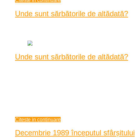
Citeste in continuare
Unde sunt sărbătorile de altădată?
Data: decembrie 21, 2020
|
1166 Vizualizari
Unde sunt sărbătorile de altădată?
Sărbătorile de iarnă sunt de la o vreme încoace altfel. Am
devenit mai reci, mai distanți, mai puțin buni ...
Sărbătorile de iarnă sunt de la o vreme încoace altfel. Am
devenit mai reci, mai distanți, mai puțin buni, mai
individualiști, mai egoiști. Ne-am înstrăinat de semenii noștri,
ne-am restrâns cercul de ...
decembrie 21, 2020
Citeste in continuare
Decembrie 1989 începutul sfârșitului