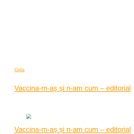
Nu mai avem nimic sfânt în noi
2021/06/14
România, depozitul second hand al
Europei ̵...
2021/06/10
Grila
Lista
Vaccina-m-aș și n-am cum – editorial
Data: ianuarie 19, 2021
|
2156 Vizualizari
Vaccina-m-aș și n-am cum – editorial