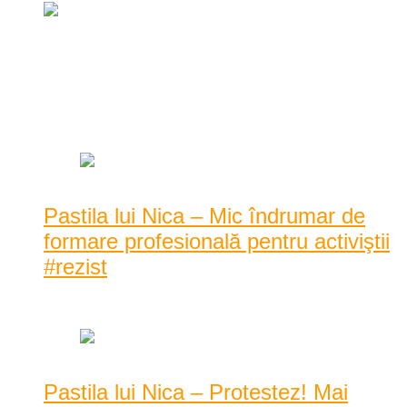
Piratul aerului, Stepanescu, deturnează
avioane pe autostrada Reșiței!
aprilie 9, 2015
Pastila lui Nica – Mic îndrumar de
formare profesională pentru activiştii
#rezist
martie 3, 2019
Pastila lui Nica – Protestez! Mai