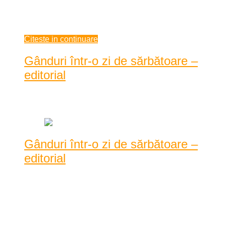
exact fără probleme făcute publice. O înțepătură, 10 secunde
de injectare cu s ...
decembrie 28, 2020
Citeste in continuare
Gânduri într-o zi de sărbătoare –
editorial
Data: decembrie 25, 2020
|
1153 Vizualizari
Gânduri într-o zi de sărbătoare –
editorial
Dimineața primei zile de Crăciun, zi de sărbătoare pentru
milioane de oameni. Reșița e pustie sub asaltul ...
Dimineața primei zile de Crăciun, zi de sărbătoare pentru
milioane de oameni. Reșița e pustie sub asaltul unei ploi
mocănești, măruntă și insistentă. Plimbarea mea de dimineață