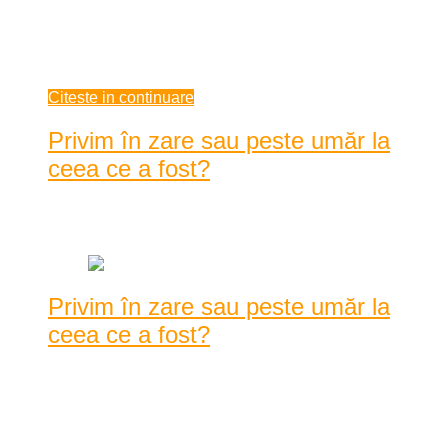
învechit puțin și ăsta, cât era el de nou nouț acum vreo 3 nopți
când chiuiam pe la ferestre cu sticlele în mână, printre pocnete
de dop ...
ianuarie 04, 2021
Citeste in continuare
Privim în zare sau peste umăr la
ceea ce a fost?
Data: decembrie 31, 2020
|
1056 Vizualizari
Privim în zare sau peste umăr la
ceea ce a fost?
Cu sau fără voia noastră anul 2020 se sfârșește în această
noapte și doar pentru un scurt moment încerc s ...
Cu sau fără voia noastră anul 2020 se sfârșește în această
noapte și doar pentru un scurt moment încerc să privesc peste