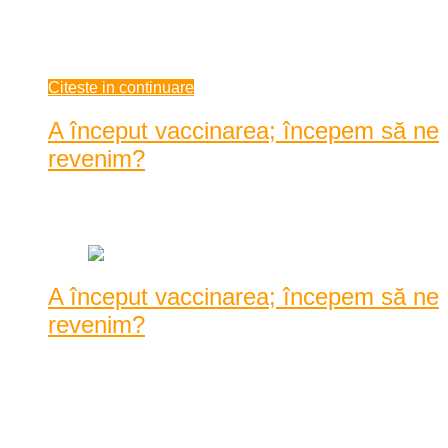
umăr la ceea ce a fost și a reprezentat el pentru noi. Spun
pentru scurtă vreme ...
decembrie 31, 2020
Citeste in continuare
A început vaccinarea; începem să ne
revenim?
Data: decembrie 28, 2020
|
1100 Vizualizari
A început vaccinarea; începem să ne
revenim?
Vaccinarea a început de ieri în 10 spitale din țară pentru
personalul medical; medici și asistente. Fără ...
Vaccinarea a început de ieri în 10 spitale din țară pentru
personalul medical; medici și asistente. Fără probleme sau mai