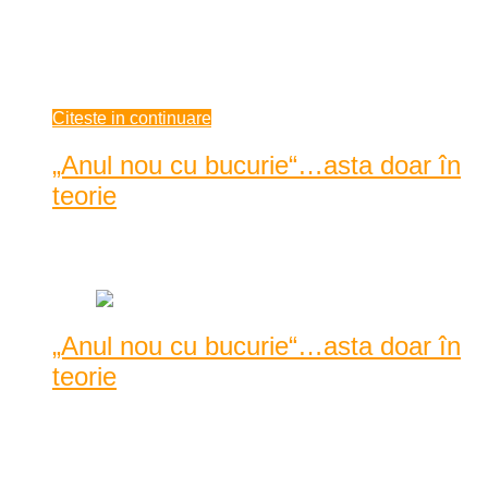
În noaptea de Revelion toată lumea a încercat să se distreze
cât a putut mai bine. Care pe la prieteni, la rude, în stațiuni,
alții acasă cu o friptură în farfurie, un pahar de vin în mână și
desigur, ...
ianuarie 05, 2021
Citeste in continuare
„Anul nou cu bucurie“…asta doar în
teorie
Data: ianuarie 04, 2021
|
1349 Vizualizari
„Anul nou cu bucurie“…asta doar în
teorie
Anul vechi a trecut, cel nou a sosit, ba unde mai pui că s-a și
învechit puțin și ăsta, cât era el de nou ...
Anul vechi a trecut, cel nou a sosit, ba unde mai pui că s-a și