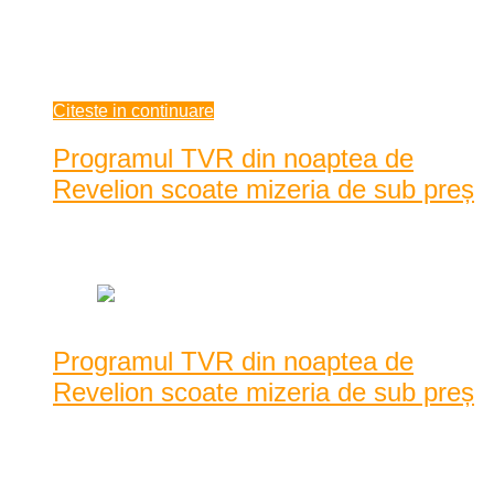
Sfat pentru tineri! Dragii mei, încetați în a vă etala hainele,
achizițiile sau trupurile oriunde aveți ocazia. Încetați în a vă
arată acei ochi, câteodată triști sub o falsă mască a u ...
ianuarie 09, 2021
Citeste in continuare
Programul TVR din noaptea de
Revelion scoate mizeria de sub preș
Data: ianuarie 05, 2021
|
3076 Vizualizari
Programul TVR din noaptea de
Revelion scoate mizeria de sub preș
În noaptea de Revelion toată lumea a încercat să se distreze
cât a putut mai bine. Care pe la prieteni, l ...