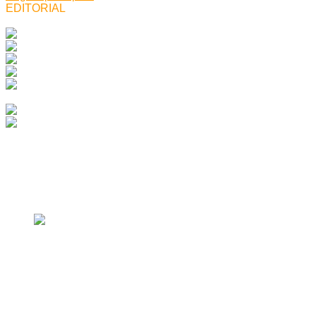
EDITORIAL
Top vizualizari
Top vizualizari
Inapoi
Liniuțe, nesimțire, șmecherie, rable și
multă prostie!
iulie 15, 2015