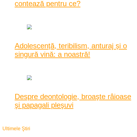
contează pentru ce?
februarie 6, 2017
Adolescență, teribilism, anturaj și o
singură vină: a noastră!
iulie 6, 2019
Despre deontologie, broaşte râioase
şi papagali pleşuvi
mai 25, 2016
Ultimele Ştiri