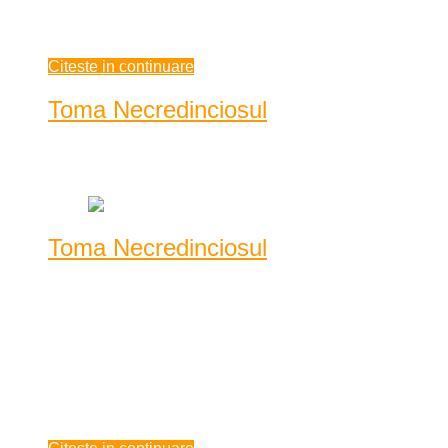
(și nu prea pentru că e ...
decembrie 25, 2020
Citeste in continuare
Toma Necredinciosul
Data: decembrie 22, 2020
|
1273 Vizualizari
Toma Necredinciosul
Astăzi am să fiu, vrând nevrând, Toma Necredinciosul. Târziu
în noapte s-a desfășurat votul în Camera Dep ...
Astăzi am să fiu, vrând nevrând, Toma Necredinciosul. Târziu
în noapte s-a desfășurat votul în Camera Deputaților pentru
noul președinte al acestui for. Mă întreb noaptea ca
...parlamentarii? Sau imag ...
decembrie 22, 2020