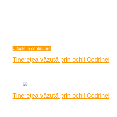
Asemeni primei zăpezi din februarie ori a secetei din vară sau
chiar a acestui virus apărut pe meleaguri ...
Asemeni primei zăpezi din februarie ori a secetei din vară sau
chiar a acestui virus apărut pe meleaguri mioritice după ce a
vuit tot mapamondul de el și vaccinarea a avut același destin:
a luat autor ...
ianuarie 19, 2021
Citeste in continuare
Tinerețea văzută prin ochii Codrinei
Data: ianuarie 09, 2021
|
2621 Vizualizari
Tinerețea văzută prin ochii Codrinei
Sfat pentru tineri! Dragii mei, încetați în a vă etala hainele,
achizițiile sau trupurile oriunde av ...