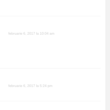
ii puna pe ei. Si pune mare titlu PAMFLET la articol inainte
de a scrie c****!
Tirimba
februarie 6, 2017 la 10:04 am
Incearca sa vorbesti / scrii cuviincios, asa ar scrie un tanar
frumos si liber, nu crezi? Iar daca, o spun din nou, daca
citesti cu atentie , vezi ca articolul e pastila, deci, pamflet !
Daca vorbesti mult, dar nu spui nimic, finalitatea e nula….O
zi buna !
Toader
februarie 6, 2017 la 5:24 pm
Bine ca te-ai prins, a fost greu, nu-i asa?