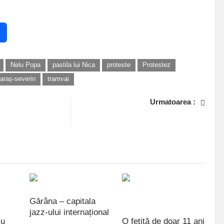
Nelu Popa
pastila lui Nica
proteste
Protestez
 caraș-severin
tramvai
Urmatoarea :
regăteşte pentru…
Patru tineri, reținuți de polițiști, după ce
au spart lacătul unui garaj cu o rangă!
Gărâna – capitala
jazz-ului internațional
cu
O fetiță de doar 11 ani
iulie 09, 2021