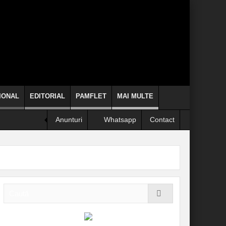
IONAL
EDITORIAL
PAMFLET
MAI MULTE
Anunturi
Whatsapp
Contact
se arunce de la etaj!
liticieni clericii când promit, chiar fac!
INFORMARE