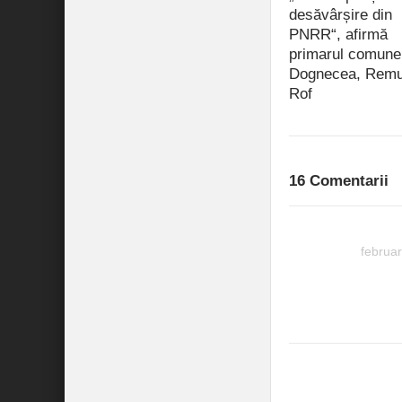
desăvârșire din
PNRR“, afirmă
primarul comune
Dognecea, Rem
Rof
iulie 15, 2021
16 Comentarii
Maria
februar
Urata m
afisat.
cand ve