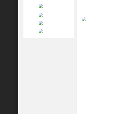
Postat in:
februarie 06,
„Urletele de protes
1998
Că protestele recen
participanți, e un 
discutata ordonanță
caz spontane, ţinta 
ele mâna specialişt
Şi acum ce mai ur
Păi, hai sa facem u
gâtul guvernanţilor 
grămadă de taxe!
Nu ieşim să protestă