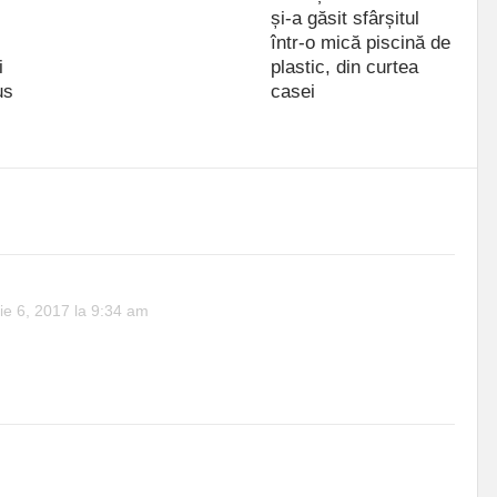
și-a găsit sfârșitul
într-o mică piscină de
i
plastic, din curtea
us
casei
iulie 09, 2021
n
ie 6, 2017 la 9:34 am
anipulare!!! In primul rand poza e trucata, nu acela era mesajul
 Iar in al doilea daca nu ati inteles vom continua sa iesim, pana
ti intelege!
Andrei