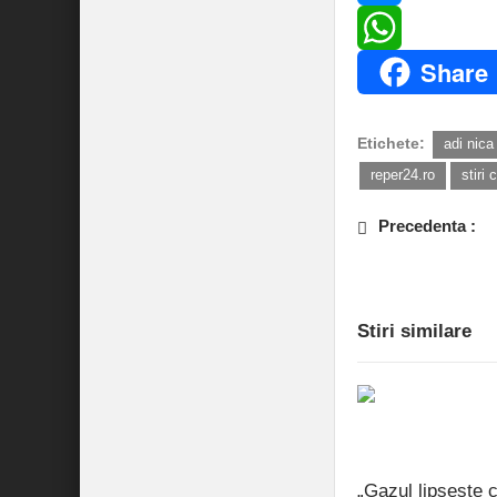
Messenger
Share
WhatsApp
Etichete:
adi nica
reper24.ro
stiri
Precedenta :
Caransebeşul se p
Viitor
Stiri similare
„Gazul lipsește 