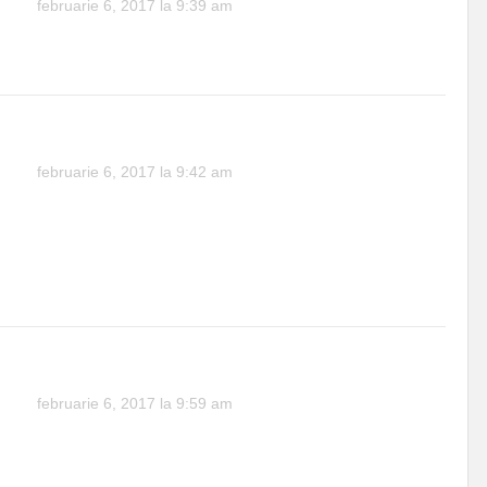
februarie 6, 2017 la 9:39 am
Normal ca poza e trucata, este doar informativa, toate
pozele sunt prelucrate
Tirimba
februarie 6, 2017 la 9:42 am
Fotografia, normal, e postata asa de redactie, asta sa fie in
ton cu titlul articolului. Eu va respect dorinta si optiunile
politice, puteti iesi in strada cat timp doriti. Daca cititi atent
articolul veti vedea , cu bataie la clasa politica, sint cam la
fel. Multumesc pentru comment.
Marian
februarie 6, 2017 la 9:59 am
Nu ai inteles ca nu e o bataie pentru a pune pe uni sau pe
altii? Strada vrea oameni competenti in parlament fara
dosar. Un partid de 3 milioane de oameni are asa ceva, sa