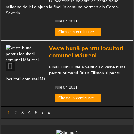
O investiție în valoare de peste două
milioane de lei a ajuns la final în comuna Vermeș din Caraș-
Severin ...
iulie 07, 2021
Citeste in continuare
Veste bună pentru locuitorii
comunei Măureni
Finalul lunii iunie a venit cu o veste bună
pentru primarul Brian Filimon și pentru
locuitorii comunei Mă ...
iulie 07, 2021
Citeste in continuare
1
2
3
4
5
›
»