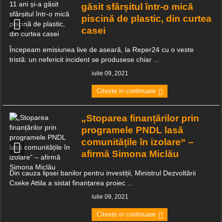
găsit sfârșitul într-o mică
piscină de plastic, din curtea
casei
Începeam emisiunea live de aseară, la Reper24 cu o veste
tristă: un nefericit incident se produsese chiar ...
iulie 09, 2021
Citeste in continuare
„Stoparea finanțărilor prin
programele PNDL lasă
comunitățile în izolare“ –
afirmă Simona Miclău
Din cauza lipsei banilor pentru investiții, Ministrul Dezvoltării
Cseke Attila a sistat finanțarea proiec ...
iulie 09, 2021
Citeste in continuare