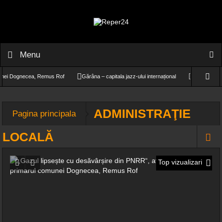
Menu
ei Dognecea, Remus Rof
Gărâna – capitala jazz-ului internațional
O fetiță de doar
 pentru alergare
ADMINISTRAŢIE
Pagina principala
LOCALĂ
Top vizualizari