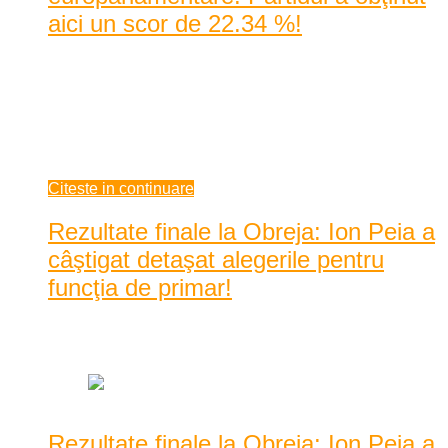
aici un scor de 22.34 %!
Rezultatul obţinut de PNL în Caraş-Severin situează
organizaţia judeţeană pe poziţia a cincia la nivel ...
Rezultatul obţinut de PNL în Caraş-Severin situează
organizaţia judeţeană pe poziţia a cincia la nivel naţional. ...
mai 27, 2014
Citeste in continuare
Rezultate finale la Obreja: Ion Peia a
câştigat detaşat alegerile pentru
funcţia de primar!
Data: mai 26, 2014
|
2856 Vizualizari
Rezultate finale la Obreja: Ion Peia a