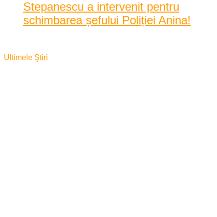
Stepanescu a intervenit pentru
schimbarea șefului Poliției Anina!
noiembrie 7, 2014
Ultimele Ştiri
„Asemeni păsării Phoenix, Reșița
poate renaște ...
2021/07/04
Happy 4th of July! Senatorul
Mocioalcă: „Americ...
2021/07/04
Au aruncat țara în haos! Hurduzeu,
Pascu și Mic...