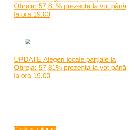
Obreja: 57,81% prezenţa la vot până
la ora 19.00
Data: mai 25, 2014
|
777 Vizualizari
UPDATE Alegeri locale parţiale la
Obreja: 57,81% prezenţa la vot până
la ora 19.00
În paralel cu alegerile pentru Parlamentul European, în
comuna Obreja este în plină desfăşurare scrutinul ...
În paralel cu alegerile pentru Parlamentul European, în
comuna Obreja este în plină desfăşurare scrutinul pentru
alegerea unui nou primar. ...
mai 25, 2014
Citeste in continuare