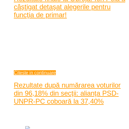
câştigat detaşat alegerile pentru
funcţia de primar!
Locuitorii comunei Obreja au ieşit duminică la urne pentru a-
şi alege noul şef al administraţiei locale, ...
Locuitorii comunei Obreja au ieşit duminică la urne pentru a-
şi alege noul şef al administraţiei locale, după ce primarul
votat în 2012, Petru Pop, a decedat în luna martie a acestui an.
...
mai 26, 2014
Citeste in continuare
Rezultate după numărarea voturilor
din 96,18% din secţii: alianţa PSD-
UNPR-PC coboară la 37,40%
Data: mai 26, 2014
|
688 Vizualizari