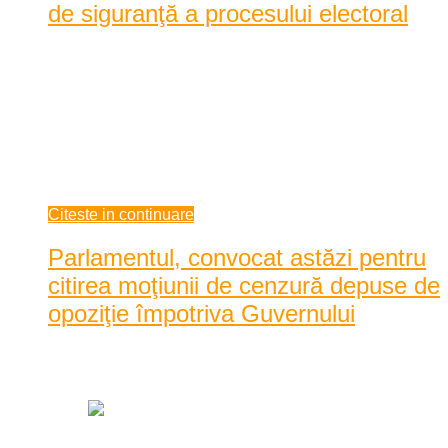
de siguranţă a procesului electoral
Toate cele 366 de secţii de votare din judeţul Caraş-Severin au
fost deschise fără incidente începând cu ...
Toate cele 366 de secţii de votare din judeţul Caraş-Severin au
fost deschise fără incidente începând cu ora 07.00. Peste
270.000 de cărăşeni sunt aşteptaţi la vot pentru a-i desemna pe
cei 32 de repr ...
mai 25, 2014
Citeste in continuare
Parlamentul, convocat astăzi pentru
citirea moţiunii de cenzură depuse de
opoziţie împotriva Guvernului
Data: mai 22, 2014
|
678 Vizualizari