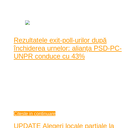
Data: mai 25, 2014
|
674 Vizualizari
Rezultatele exit-poll-urilor după
închiderea urnelor: alianţa PSD-PC-
UNPR conduce cu 43%
Potrivit unor rezultate preliminare ale exit-poll-ului date
publicităţii de televiziunile naţionale, la o ...
Potrivit unor rezultate preliminare ale exit-poll-ului date
publicităţii de televiziunile naţionale, la ora 20.30 alianţa
PSD-PC-UNPR se află în frunte, fiind votată de 43% dintre
cei care au mers la ...
mai 25, 2014
Citeste in continuare
UPDATE Alegeri locale parţiale la