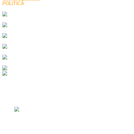
POLITICĂ
Top vizualizari
Top vizualizari
Inapoi
Ioan Borduz, candidat PSD pentru