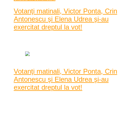
Votanţi matinali, Victor Ponta, Crin
Antonescu şi Elena Udrea şi-au
exercitat dreptul la vot!
Data: mai 25, 2014
|
1380 Vizualizari
Votanţi matinali, Victor Ponta, Crin
Antonescu şi Elena Udrea şi-au
exercitat dreptul la vot!
18.226.995 de cetăţeni cu drept de vot sunt aşteptaţi la urne,
duminică, pentru a-i alege pe cei 32 de re ...
18.226.995 de cetăţeni cu drept de vot sunt aşteptaţi la urne,
duminică, pentru a-i alege pe cei 32 de reprezentanţi ai
României în Parlamentul European dintr-un un număr de 572