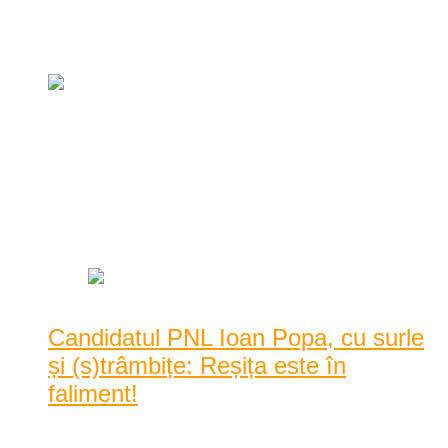
funcția de primar la Fîrliug!
martie 23, 2016
Paul Purea, candidatul MP la Primăria
Reșița! „Cine e Paul Purea? Rușine că
nu știi cine e Paul Purea!”
ianuarie 22, 2016
Candidatul PNL Ioan Popa, cu surle
și (s)trâmbițe: Reșița este în
faliment!
martie 23, 2016