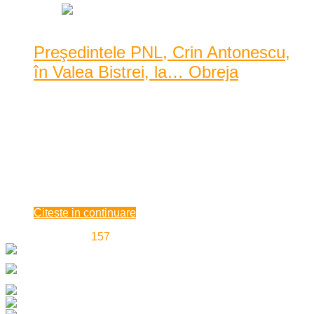
Preşedintele PNL, Crin Antonescu,
în Valea Bistrei, la… Obreja
După ce alaltăieri a fost staff-ul PSD, ieri a venit rândul celor
de la PNL, la Obreja venind însuși preș ...
După ce alaltăieri a fost staff-ul PSD, ieri a venit rândul celor
de la PNL, la Obreja venind însuși președintele la nivel
național al acestui partid, Crin Antonescu, pentru a-și susține
candidatul la ...
mai 21, 2014
Citeste in continuare
«
‹
153
154
155
156
157
158
159
160
161
›
»