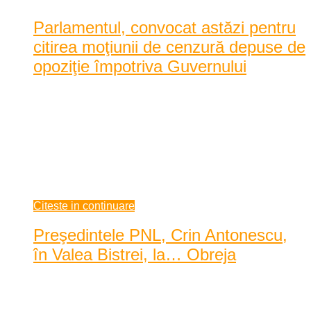
Parlamentul, convocat astăzi pentru
citirea moţiunii de cenzură depuse de
opoziţie împotriva Guvernului
Cele două Camere ale Parlamentului sunt convocate, astăzi, în
şedinţă comună, pentru citirea moţiunii de ...
Cele două Camere ale Parlamentului sunt convocate, astăzi, în
şedinţă comună, pentru citirea moţiunii de cenzură intitulate
"Opriţi Guvernul Ponta 3 - Guvernul corupţiei, demagogiei şi
minciunii", ace ...
mai 22, 2014
Citeste in continuare
Preşedintele PNL, Crin Antonescu,
în Valea Bistrei, la… Obreja
Data: mai 21, 2014
|
1447 Vizualizari