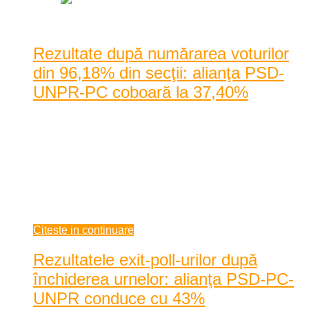
Rezultate după numărarea voturilor
din 96,18% din secţii: alianţa PSD-
UNPR-PC coboară la 37,40%
Numărătoarea voturilor începută după închiderea urnelor este
foarte aproape de finalizare. Potrivit datel ...
Numărătoarea voturilor începută după închiderea urnelor este
foarte aproape de finalizare. Potrivit datelor transmise la ora
11.00 de Biroul Electoral Central, fruntaşă printre preferinţele
românilor ...
mai 26, 2014
Citeste in continuare
Rezultatele exit-poll-urilor după
închiderea urnelor: alianţa PSD-PC-
UNPR conduce cu 43%