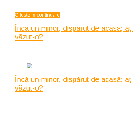
iunie 22, 2021
Citeste in continuare
Încă un minor, dispărut de acasă; ați
văzut-o?
Data: iunie 22, 2021
|
1872 Vizualizari
Încă un minor, dispărut de acasă; ați
văzut-o?
Polițiștii Inspectoratului de Poliție Județean Caraș-Severin
efectuează căutări în vederea depistă ...
Polițiștii Inspectoratului de Poliție Județean Caraș-Severin
efectuează căutări în vederea depistării unei minore de 13 ani,
care a plecat dintr-un centru de asistență socială din
municipiul Re ...