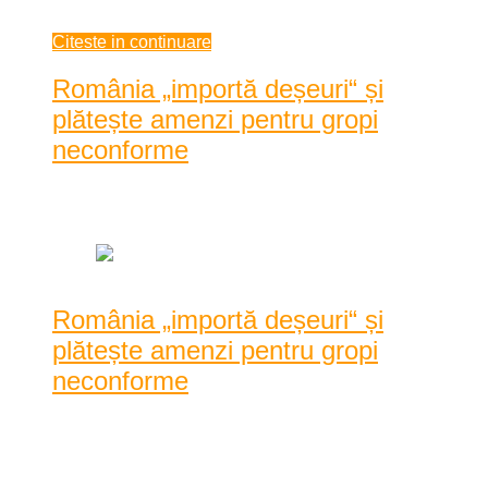
iunie 22, 2021
Citeste in continuare
România „importă deșeuri“ și
plătește amenzi pentru gropi
neconforme
Data: iunie 21, 2021
|
847 Vizualizari
România „importă deșeuri“ și
plătește amenzi pentru gropi
neconforme
Caracatița și mafia afacerilor cu deșeuri continuă
nestingherită. Miza e foarte mare: 50 de euro tona de ...
Caracatița și mafia afacerilor cu deșeuri continuă