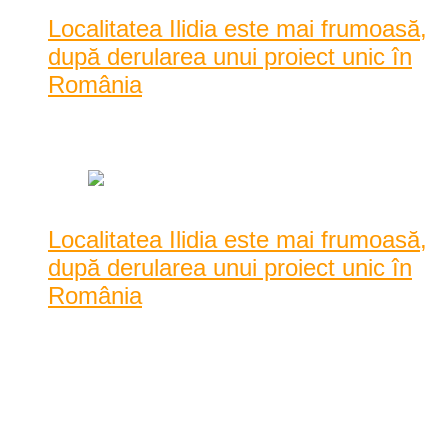
Localitatea Ilidia este mai frumoasă,
după derularea unui proiect unic în
România
Data: iunie 22, 2021
|
831 Vizualizari
Localitatea Ilidia este mai frumoasă,
după derularea unui proiect unic în
România
Aproape 400 de voluntari au venit în satul bănățean Ilidia din
județul Caraș-Severin să își petrea ...
Aproape 400 de voluntari au venit în satul bănățean Ilidia din
județul Caraș-Severin să își petreacă zilele lor libere, în
sprijinul comunității. Timp de trei zile ei au reparat și zugrăvit
faț ...