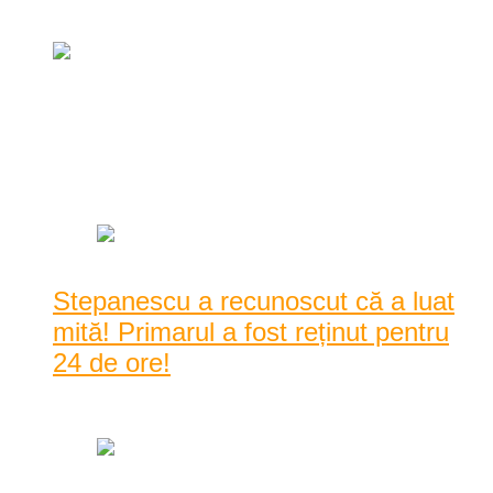
februarie 5, 2016
VIDEO ȘOCANT: Taximetrist lovit cu
bestialitate în zona Intim a Reșiței!
mai 28, 2015
Stepanescu a recunoscut că a luat
mită! Primarul a fost reținut pentru
24 de ore!
noiembrie 20, 2015