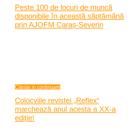
Peste 100 de locuri de muncă
disponibile în această săptămână
prin AJOFM Caraș-Severin
În timp ce săptămânal Agenția Județeană pentru ocuparea
Forței de Muncă din Caraș-Severin anunță sute de ...
În timp ce săptămânal Agenția Județeană pentru ocuparea
Forței de Muncă din Caraș-Severin anunță sute de locuri
libere pentru cei interesați, angajatorii se plâng de faptul că nu
există persoane inter ...
iunie 24, 2021
Citeste in continuare
Colocviile revistei „Reflex“
marchează anul acesta a XX-a
ediție!
Data: iunie 23, 2021
|
1588 Vizualizari