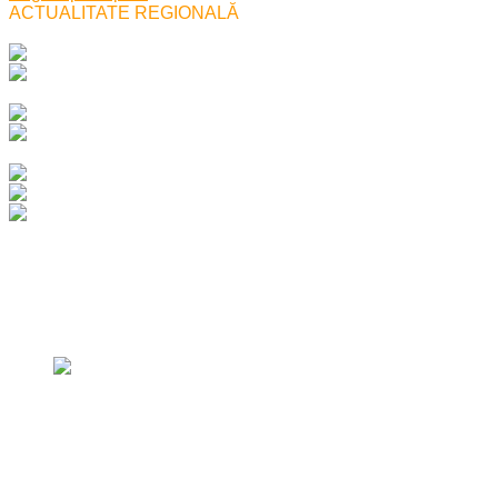
ACTUALITATE REGIONALĂ
Top vizualizari
Top vizualizari
Inapoi
Reșițeanul Laurențiu Bora candidează
pentru o primărie incoruptibilă!