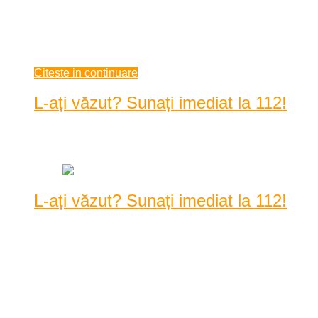
nestingherită. Miza e foarte mare: 50 de euro tona de deșeuri
„stocate“ pe teritoriul României, față de 400 - 500 de euro în
Uniunea Europeană. Multe ...
iunie 21, 2021
Citeste in continuare
L-ați văzut? Sunați imediat la 112!
Data: iunie 20, 2021
|
1458 Vizualizari
L-ați văzut? Sunați imediat la 112!
Polițiștii Inspectoratului de Poliție Județean Caraș-Severin
efectuează căutări în vederea depistării une ...
Polițiștii Inspectoratului de Poliție Județean Caraș-Severin
efectuează căutări în vederea depistării unei tânăr de 19 ani,
dispărut de pe raza localității Delinești. Conform IPJ Caraș-
Severin, aseară ...