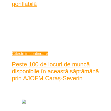
gonflabilă
Polițiștii de frontieră din cadrul Sectorului Poliției de
Frontieră Moldova-Veche, județul Caraș-S ...
Polițiștii de frontieră din cadrul Sectorului Poliției de
Frontieră Moldova-Veche, județul Caraș-Severin, au observat
marți, cu ajutorul aparaturii de vedere pe timp de noapte, o
ambarcațiune c ...
iunie 24, 2021
Citeste in continuare
Peste 100 de locuri de muncă
disponibile în această săptămână
prin AJOFM Caraș-Severin
Data: iunie 24, 2021
|
1798 Vizualizari