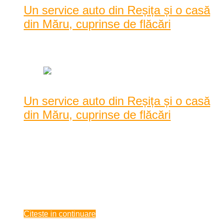
Un service auto din Reșița și o casă
din Măru, cuprinse de flăcări
Data: iunie 22, 2021
|
2039 Vizualizari
Un service auto din Reșița și o casă
din Măru, cuprinse de flăcări
Pompierii militari cărășeni au intervenit noaptea trecută
pentru stingerea a două incendii. Primul ...
Pompierii militari cărășeni au intervenit noaptea trecută
pentru stingerea a două incendii. Primul a izbucnit la o casă
din localitatea Măru, iar cel de-al doilea la un service auto de
pe raza ...
iunie 22, 2021
Citeste in continuare