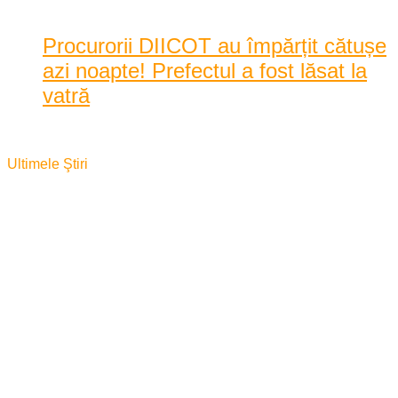
Procurorii DIICOT au împărțit cătușe
azi noapte! Prefectul a fost lăsat la
vatră
ianuarie 27, 2016
Ultimele Ştiri
Gărâna – capitala jazz-ului
internațional...
2021/07/09
(VIDEO) Alertă la Bocșa! Bărbat
salvat înainte...
2021/07/09