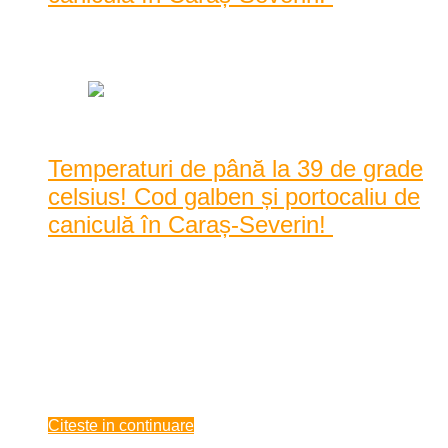
Data: iunie 22, 2021
|
1476 Vizualizari
Temperaturi de până la 39 de grade
celsius! Cod galben și portocaliu de
caniculă în Caraș-Severin!
Administrația Națională de Meteorologie a emis mai multe
avertizări de caniculă și disconfort termic ce v ...
Administrația Națională de Meteorologie a emis mai multe
avertizări de caniculă și disconfort termic ce vizează județul
Caraș-Severin. Astăzi este în vigoare o avertizare meteo cod
galben, conform căr ...
iunie 22, 2021
Citeste in continuare