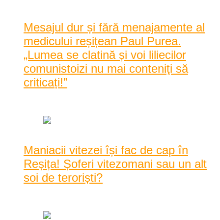
Mesajul dur și fără menajamente al
medicului reșițean Paul Purea.
„Lumea se clatină și voi liliecilor
comunistoizi nu mai conteniţi să
criticați!”
martie 28, 2020
Maniacii vitezei își fac de cap în
Reșița! Șoferi vitezomani sau un alt
soi de teroriști?
februarie 25, 2015