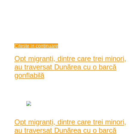
municipiul Reșița, unul în zona centrală, iar ...
Două puncte de prim ajutor sunt amplasate zilele acestea în
municipiul Reșița, unul în zona centrală, iar cel de-al doilea în
Govândari. Județul Caraș-Severin se află astăzi și mâine sub
cod roșu de c ...
iunie 24, 2021
Citeste in continuare
Opt migranți, dintre care trei minori,
au traversat Dunărea cu o barcă
gonflabilă
Data: iunie 24, 2021
|
695 Vizualizari
Opt migranți, dintre care trei minori,
au traversat Dunărea cu o barcă