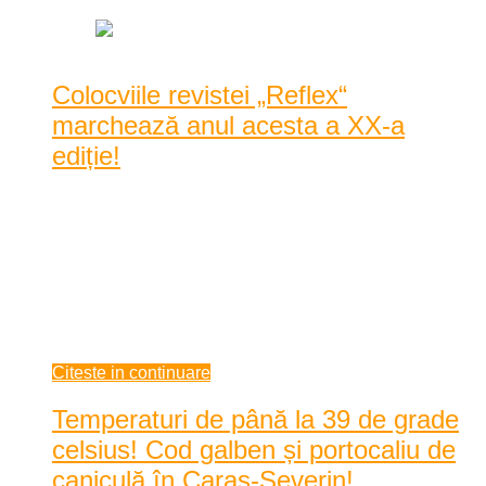
Colocviile revistei „Reflex“
marchează anul acesta a XX-a
ediție!
Consiliul Județean Caraș-Severin, Centrul Județean pentru
Conservarea și Promovarea Culturii Tradiționale ...
Consiliul Județean Caraș-Severin, Centrul Județean pentru
Conservarea și Promovarea Culturii Tradiționale Caraș-
Severin şi Muzeul Banatului Montan Reşiţa organizează în
data de 26 iunie 2021, Colocvi ...
iunie 23, 2021
Citeste in continuare
Temperaturi de până la 39 de grade
celsius! Cod galben și portocaliu de
caniculă în Caraș-Severin!