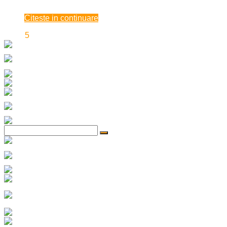
iunie 20, 2021
Citeste in continuare
‹
1
2
3
4
5
6
7
8
9
›
»