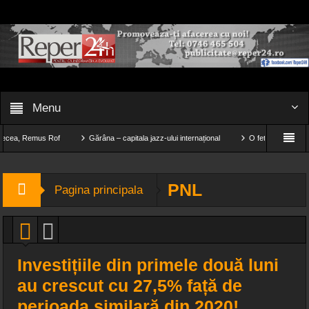
Menu
Remus Rof
Gărâna – capitala jazz-ului internațional
O fetiță de doar 11 ani și-a 
Știința din spatele îmbrăcămintei de compresie pentru alergare
PNL
Pagina principala
Investițiile din primele două luni
au crescut cu 27,5% față de
perioada similară din 2020!