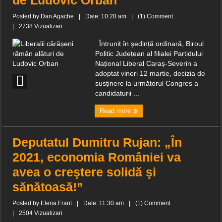
de Ludovic Orban
Posted by
Dan Agache
|
Date: 10:20 am
|
(1) Comment
|
2738 Vizualizari
Întrunit în ședință ordinară, Biroul
Politic Județean al filialei Partidului
Național Liberal Caraș-Severin a
adoptat vineri 12 martie, decizia de
susținere la următorul Congres a
candidaturii ...
Read more
Deputatul Dumitru Rujan: „În
2021, economia României va
avea o creştere solidă şi
sănătoasă!”
Posted by
Elena Frant
|
Date: 11:30 am
|
(1) Comment
|
2504 Vizualizari