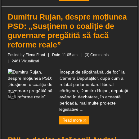
Dumitru Rujan, despre moțiunea
PSD: „Susținem o coaliție de
guvernare pregătită să facă
reforme reale”
Posted by
Elena Frant
|
Date: 11:05 am
|
(3) Comments
|
2461 Vizualizari
Început de săptămână „de foc” la
Camera Deputaților, după cum a
relatat parlamentarul liberal
cărășean, Dumitru Rujan, deputații
având în dezbatere, în această
perioadă, mai multe proiecte
legislative ...
Read more