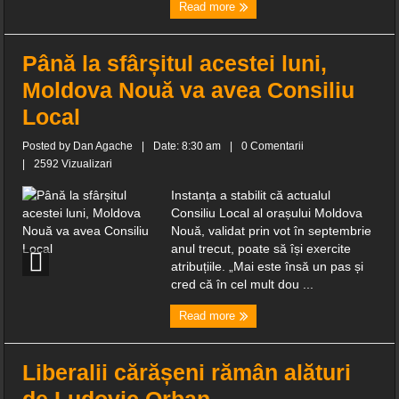
Read more
Până la sfârșitul acestei luni,
Moldova Nouă va avea Consiliu
Local
Posted by
Dan Agache
|
Date: 8:30 am
|
0 Comentarii
|
2592 Vizualizari
Instanța a stabilit că actualul
Consiliu Local al orașului Moldova
Nouă, validat prin vot în septembrie
anul trecut, poate să își exercite
atribuțiile. „Mai este însă un pas și
cred că în cel mult dou ...
Read more
Liberalii cărășeni rămân alături