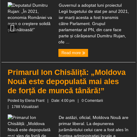
Guvernul a adoptat luni proiectul
Legii bugetului de stat pe anul 2021,
iar marți acesta a fost transmis
către Parlament. Grupul
parlamentar al PN, din care face
parte și cărășeanul Dumitru Rujan,
ofe ...
Read more
Primarul Ion Chisăliță: „Moldova
Nouă este depopulată mai ales
de forță de muncă tânără!”
Posted by
Elena Frant
|
Date: 4:00 pm
|
0 Comentarii
|
1788 Vizualizari
De astăzi, oficial, Moldova Nouă are
primar liberal. La depunerea
jurământului celui care a fost ales în
fruntea administrației locale a