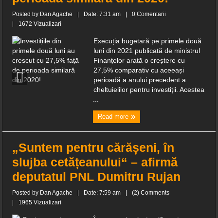
Posted by
Dan Agache
|
Date: 7:31 am
|
0 Comentarii
|
1672 Vizualizari
Execuția bugetară pe primele două
luni din 2021 publicată de ministrul
Finanțelor arată o creștere cu
27,5% comparativ cu aceeași
perioadă a anului precedent a
cheltuielilor pentru investiții. Acestea
...
Read more
„Suntem pentru cărășeni, în
slujba cetățeanului“ – afirmă
deputatul PNL Dumitru Rujan
Posted by
Dan Agache
|
Date: 7:59 am
|
(2) Comments
|
1965 Vizualizari