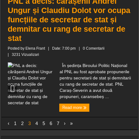
PNL a decis: cărășenii Andrei
Ungur și Claudiu Dolot vor ocupa
funcțiile de secretar de stat și
demnitar cu rang de secretar de
stat
Posted by
Elena Frant
|
Date: 7:00 pm
|
0 Comentarii
|
3231 Vizualizari
În ședința Biroului Politic Național
al PNL au fost aprobate propunerile
pentru secretarii de stat și demnitarii
cu rang de secretar de stat. PNL
Caraș-Severin a avut două
propuneri, caransebeș ...
Read more
‹
1
2
3
4
5
6
7
›
»