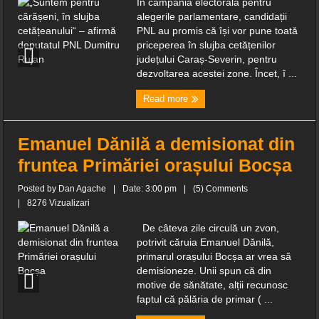
În campania electorală pentru
alegerile parlamentare, candidații
PNL au promis că își vor pune toată
priceperea în slujba cetățenilor
județului Caraș-Severin, pentru
dezvoltarea acestei zone. Încet, î ...
Read more
Emanuel Dănilă a demisionat din
fruntea Primăriei orașului Bocșa
Posted by
Dan Agache
|
Date: 3:00 pm
|
(5) Comments
|
8276 Vizualizari
De câteva zile circulă un zvon,
potrivit căruia Emanuel Dănilă,
primarul orașului Bocșa ar vrea să
demisioneze. Unii spun că din
motive de sănătate, alții recunosc
faptul că pălăria de primar ( ...