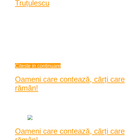
Truțulescu
Nuanțele de gri și cenușiu încep încet-încet să dispară de pe
clădirile Reșiței, care devin tot mai color ...
Nuanțele de gri și cenușiu încep încet-încet să dispară de pe
clădirile Reșiței, care devin tot mai colorate de la o lună la
alta. Cu pași mici, dar siguri, municipiul de pe Bârzava pare
să se îndrept ...
februarie 04, 2021
Citeste in continuare
Oameni care contează, cărți care
rămân!
Data: ianuarie 28, 2021
|
1599 Vizualizari
Oameni care contează, cărți care
rămân!