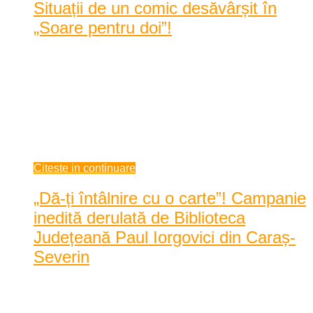
Situații de un comic desăvârșit în
„Soare pentru doi”!
Teatrul de Vest din Reșița vine în fața iubitorilor acestui gen
de artă cu a doua premieră de anul acesta ...
Teatrul de Vest din Reșița vine în fața iubitorilor acestui gen
de artă cu a doua premieră de anul acesta - „Soare pentru doi”
de Pierre Sauvil, în regia lui Valeriu Andriuță, spectacolul
avându-i în ...
februarie 19, 2021
Citeste in continuare
„Dă-ți întâlnire cu o carte”! Campanie
inedită derulată de Biblioteca
Județeană Paul Iorgovici din Caraș-
Severin
Data: februarie 16, 2021
|
5139 Vizualizari