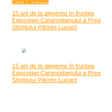
Citeste in continuare
15 ani de la alegerea în fruntea
Episcopiei Caransebeșului a Prea
Sfințitului Părinte Lucian!
Data: februarie 08, 2021
|
2485 Vizualizari
15 ani de la alegerea în fruntea
Episcopiei Caransebeșului a Prea
Sfințitului Părinte Lucian!
Un moment important pentru noi, creștinii cărășeni de rit
ortodox pe care merită să îl sărbătorim astăzi ...
Un moment important pentru noi, creștinii cărășeni de rit
ortodox pe care merită să îl sărbătorim astăzi cu lumină și