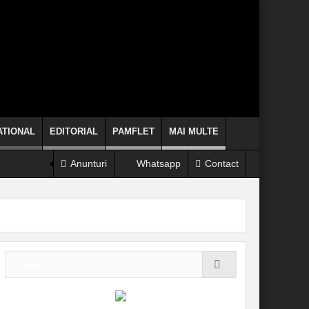
ATIONAL
EDITORIAL
PAMFLET
MAI MULTE
Anunturi
Whatsapp
Contact
 să se arunce de la etaj!
de politicieni clericii când promit, chiar fac!
INFORMARE