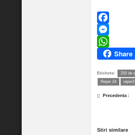
Distribuie pe:
Facebook
Messenger
Share
WhatsApp
Etichete:
250 de a
Reper 24
reper2
Precedenta :
Polițist acroșat de
secție de votare di
deținea permis!
Stiri similare