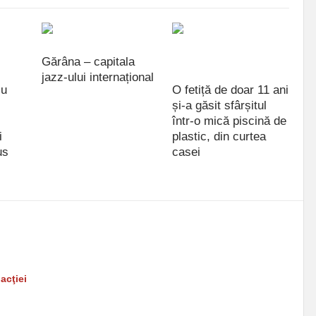
Gărâna – capitala
jazz-ului internațional
cu
O fetiță de doar 11 ani
iulie 09, 2021
și-a găsit sfârșitul
într-o mică piscină de
i
plastic, din curtea
us
casei
iulie 09, 2021
ă răspunderea pentru comentarii, deoarece nu-i aparţin şi îşi
 interzice sau de a şterge comentariile care conţin: insulte,
violenţă sau la acte ilegale, exprimări obscene/vulgare
acţiei