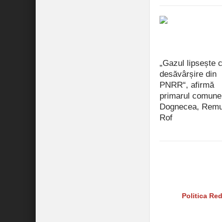
„Gazul lipsește 
desăvârșire din
PNRR“, afirmă
primarul comune
Dognecea, Rem
Rof
iulie 15, 2021
Reper24 nu îşi asum
rezervă dreptul de a
instigări la ură, la 
Citiţi şi
Politica Red