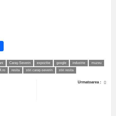
ni
Caraş-Severin
expozitie
google
industrie
muzeu
4.ro
resita
stiri caraș-severin
stiri resita
Urmatoarea :
 o mașină lângă o
Care sunt șansele ca moțiunea de
n Bocșa! Șoferul nu
cenzură împotriva guvernului Cîțu să
treacă?