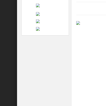
Postat in:
iunie 28, 202
Lasa un comentariu
Muzeul Banatului Mon
fotografii, având ca
marcării celor 250 d
au avut loc în ultim
atenție nu trecutul, 
pe parcursul acestu
și TMK, precum și la
Vor expune: Daniel P
Arte și Meserii „Io
Ghilea, Denis Elche
Goșnea, Karina Tinc
Hurduzeu, Victor Gh