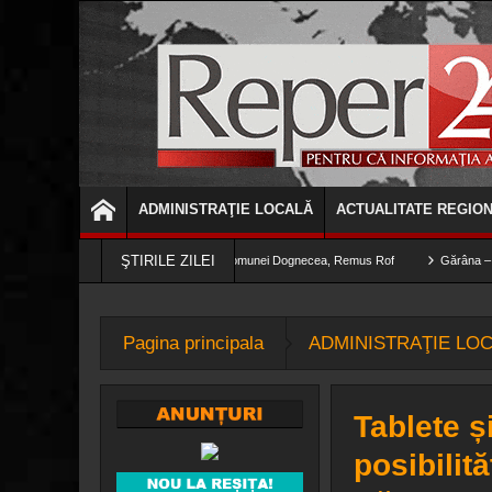
ADMINISTRAŢIE LOCALĂ
ACTUALITATE REGIO
ŞTIRILE ZILEI
ârșire din PNRR“, afirmă primarul comunei Dognecea, Remus Rof
Gărâna – capitala ja
ămintei de compresie pentru alergare
Pagina principala
ADMINISTRAŢIE LO
Tablete ș
posibilită