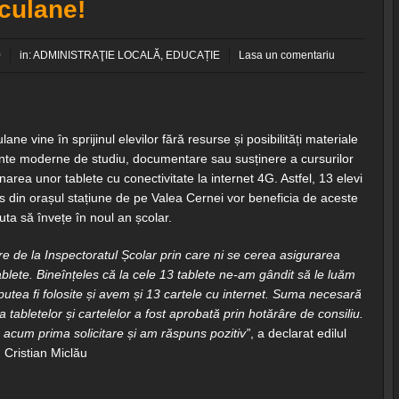
culane!
0
in:
ADMINISTRAŢIE LOCALĂ
,
EDUCAȚIE
Lasa un comentariu
ane vine în sprijinul elevilor fără resurse și posibilități materiale
ente moderne de studiu, documentare sau susținere a cursurilor
onarea unor tablete cu conectivitate la internet 4G. Astfel, 13 elevi
s din orașul stațiune de pe Valea Cernei vor beneficia de aceste
juta să învețe în noul an școlar.
are de la Inspectoratul Școlar prin care ni se cerea asigurarea
blete. Bineînțeles că la cele 13 tablete ne-am gândit să le luăm
 putea fi folosite și avem și 13 cartele cu internet. Suma necesară
 tabletelor și cartelelor a fost aprobată prin hotărâre de consiliu.
 acum prima solicitare și am răspuns pozitiv”
, a declarat edilul
 Cristian Miclău