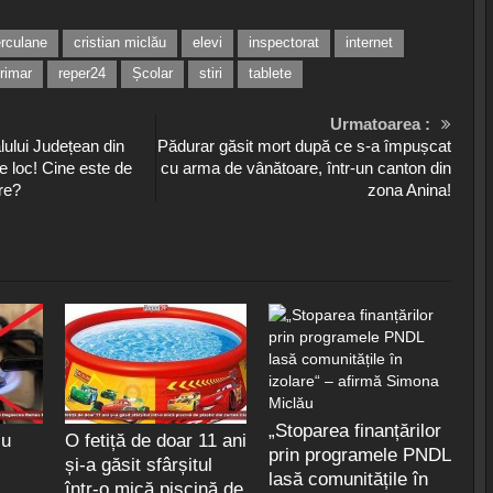
erculane
cristian miclău
elevi
inspectorat
internet
rimar
reper24
Școlar
stiri
tablete
Urmatoarea :
lului Județean din
Pădurar găsit mort după ce s-a împușcat
e loc! Cine este de
cu arma de vânătoare, într-un canton din
ere?
zona Anina!
„Stoparea finanțărilor
cu
O fetiță de doar 11 ani
prin programele PNDL
și-a găsit sfârșitul
lasă comunitățile în
într-o mică piscină de