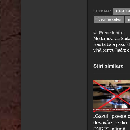
Etichete:
Băile H
liceul hercules
p
Precedenta :
Modernizarea Spita
Reșița bate pasul d
vină pentru întârzi
Stiri similare
„Gazul lipsește 
desăvârșire din
PNRR“, afirmă