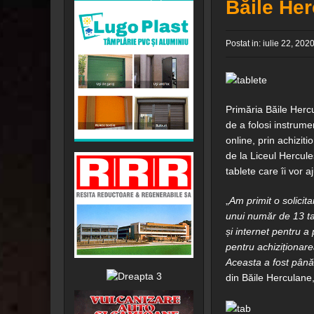
Băile Her
Postat in:
iulie 22, 202
Primăria Băile Hercul
de a folosi instrum
online, prin achiziti
de la Liceul Hercule
tablete care îi vor a
„
Am primit o solicit
unui număr de 13 ta
și internet pentru a
pentru achiziționarea
Aceasta a fost până
din Băile Herculane,