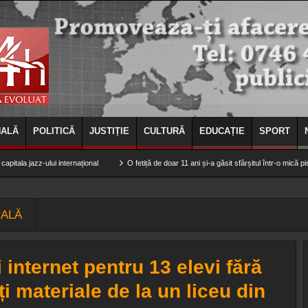
NALĂ
POLITICĂ
JUSTIȚIE
CULTURĂ
EDUCAȚIE
SPORT
zz-ului internațional
O fetiță de doar 11 ani și-a găsit sfârșitul într-o mică piscină de 
CALĂ
i internet pentru 13 elevi fără
ți materiale de la un liceu din