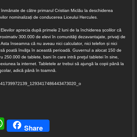
i înmânate de către primarul Cristian Miclău la deschiderea
evilor nominalizați de conducerea Liceului Hercules.
l Elevilor aprecia după primele 2 luni de la închiderea școlilor că
oximativ 300.000 de elevi în comunităţi dezavantajate, privaţi de
 Asta înseamna că nu aveau nici calculator, nici telefon și nici
ă să poată învăţa în această perioadă. Guvernul a alocat 150 de
u 250.000 de tablete, bani în care intră preţul tabletei în sine,
nexiunea la internet. Tabletele ar trebui să ajungă la copii până la
 şcolar, adică până în toamnă.
senger
WhatsApp
Share