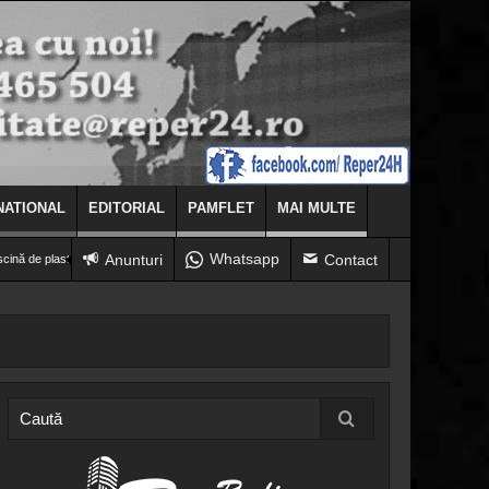
NATIONAL
EDITORIAL
PAMFLET
MAI MULTE
Whatsapp
Anunturi
Contact
plastic, din curtea casei
(VIDEO) Alertă la Bocșa! Bărbat salvat înainte să se arunce de