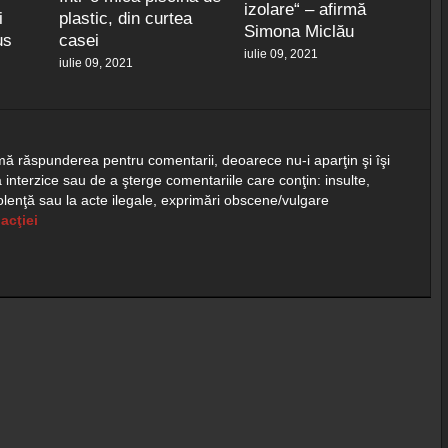
izolare“ – afirmă
i
plastic, din curtea
Simona Miclău
us
casei
iulie 09, 2021
iulie 09, 2021
ă răspunderea pentru comentarii, deoarece nu-i aparţin şi îşi
 interzice sau de a şterge comentariile care conţin: insulte,
violenţă sau la acte ilegale, exprimări obscene/vulgare
acţiei