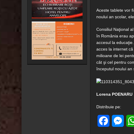
Aceste tablete vor f
noului an școlar, el
Consiliul Naţional a
în România erau apr
accesul la educaţie.
acces la internet c
milioane de lei pentr
cât şi cel pentru co
începutul noului an
Lorena POENARU
Distribuie pe:
Facebook
Mes