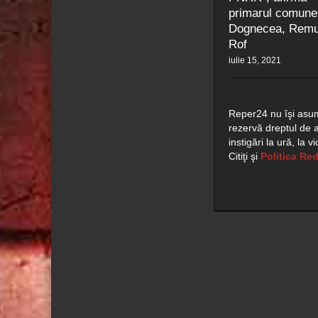
primarul comune
Dognecea, Rem
Rof
iulie 15, 2021
Reper24 nu îşi asum
rezervă dreptul de a
instigări la ură, la 
Citiţi şi
Politica Red