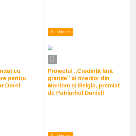
rășene Băile
Într-o zi rece, cenușie și ploioasă de mai,
ntat un proiect
5 grupuri corale s-au reunit într-un loc al
e și valorifica ...
păcii, speranței ...
|
0 comments
10:00 am
| by
Elena Frant
|
0 comments
Read more
ndat cu
Proiectul „Credință fără
ore pentru
granițe” al tinerilor din
ar Dorel
Moniom și Belgia, premiat
de Patriarhul Daniel!
rimar în comuna
Proiectul „Credință fără granițe" a fost
n își începe
declarat câștigător la nivelul Episcopiei
e identificarea ...
Caransebeșului, ...
|
0 comments
8:00 am
| by
Elena Frant
|
0 comments
Read more