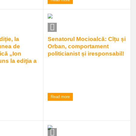
iție, la
Senatorul Mocioalcă: Cîțu și
unea de
Orban, comportament
ică „Ion
politicianist și iresponsabil!
s la ediţia a
Parlamentarul cărășean Ion Mocioalcă
dă asigurări că PSD continuă să susțină
necesitatea dialogului cu pa ...
a 16:00 va avea loc
i şi Muzică „Ion
10:41 am
| by
Elena Frant
|
(1) Comment
Festiva ...
Read more
|
0 comments