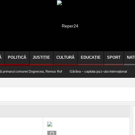
Ă
POLITICĂ
JUSTIȚIE
CULTURĂ
EDUCAȚIE
SPORT
NAT
rmă primarul comunei Dognecea, Remus Rof
Gărâna – capitala jazz-ului internațional
mică piscină de plastic, din curtea casei
(VIDEO) Alertă la Bocșa! Bărbat salvat înainte să 
ic, în spectacol la Marga!
29 de percheziții, 6 rețineri, alcool și țigări confiscate
ospitalității – comisarii ANPC închid terase în zona gării din Herculane!
Spre deosebire de po
entru alergare