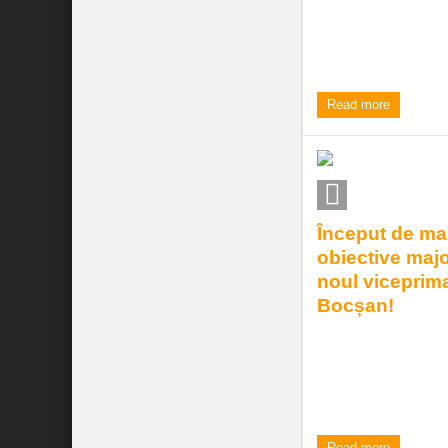
Primăria stațiunii că
Herculane a impleme
european de conservar
1:18 pm
| by
Elena Frant
Read more
Început de ma
obiective maj
noul viceprim
Bocșan!
Proaspăt ales vicep
Păltiniș, Dorel Bocșa
mandatul axându-se p
8:07 am
| by
Elena Frant
Read more