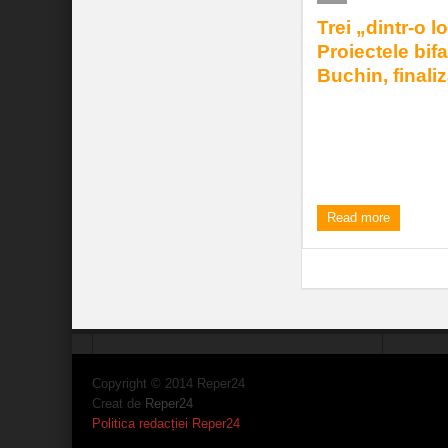
Trei „dintr-o l
Proiectele bif
Buchin, finaliz
Trei proiecte import
comunitate se vor fin
comuna cărășeană Bu
3:43 pm
| by
Elena Frant
Read more
«
‹
2
3
4
5
Copyright © 2014 Reper24
Creat de
Reper24
Politica redacției Reper24