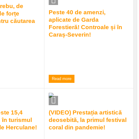
Brebu, de
Peste 40 de amenzi,
de forțe
aplicate de Garda
ntru căutarea
Forestieră! Controale și în
Caraș-Severin!
onate MAI, dar și din
pli cetățeni îl caută
Așa cum a promis la ultimele verificări
.
făcute chiar pe raza județului Caraș-
Severin, Garda ...
|
0 comments
10:47 am
| by
Elena Frant
|
0 comments
Read more
este 15,4
(VIDEO) Prestația artistică
 în turismul
deosebită, la primul festival
ile Herculane!
coral din pandemie!