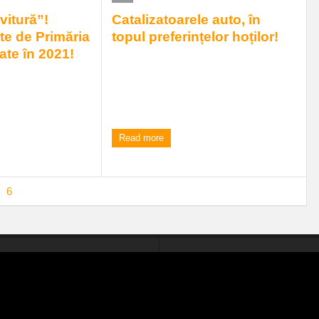
ovitură”!
Catalizatoarele auto, în
ate de Primăria
topul preferințelor hoților!
ate în 2021!
Conform informațiilor oferite de IPJ
Caraș-Severin, în primele luni ale anului,
ante pentru
furturile de componente d ...
aliza anul acesta în
chin, sau ce ...
11:00 am
| by
Elena Frant
|
(1) Comment
|
0 comments
Read more
6
7
8
9
10
›
»