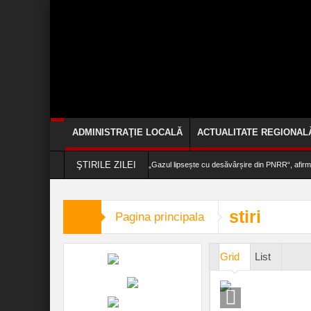
ADMINISTRAŢIE LOCALĂ
ACTUALITATE REGIONAL
ŞTIRILE ZILEI
„Gazul lipsește cu desăvârșire din PNRR“, afi
O fetiță de doar 11 ani și-a găsit sfârșitul într-o 
stiri
Pagina principala
„Să se ridice țara!“ Marele artist român, Dan Pur
Toleranță zero la fapte reprobabile din industria 
Grid
List
Știința din spatele îmbrăcămintei de compresie p