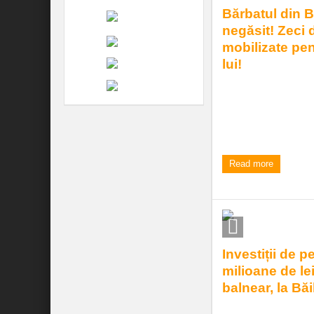
Bărbatul din 
negăsit! Zeci 
mobilizate pe
lui!
Zeci de forțe subord
alte structuri sau sim
de câteva zile pe b ..
3:01 pm
| by
Elena Frant
Read more
Investiții de p
milioane de lei
balnear, la Bă