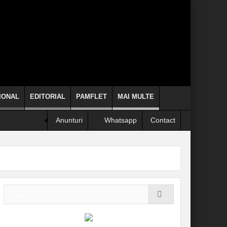
IONAL
EDITORIAL
PAMFLET
MAI MULTE
Anunturi
Whatsapp
Contact
se arunce de la etaj!
liticieni clericii când promit, chiar fac!
INFORMARE