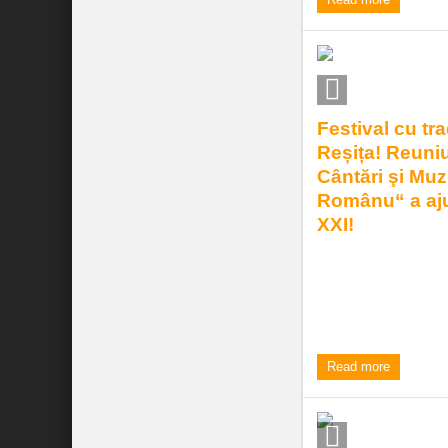
Festival cu trad
Reșița! Reuni
Cântări şi Muz
Românu“ a ajun
XXI!
Joi, 20 mai, de la or
Reuniunea de Cântăr
Românu“, ediţia XXI. 
4:05 pm
| by
Elena Frant
Read more