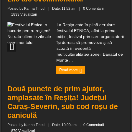
Posted by
Karina Tincul
|
Date: 11:52 am
|
0 Comentarii
|
1833 Vizualizari
La Reșița este în plină derulare
festivalul ETNICA, aflat la prima
ediție, festival prin care organizatorii
își doresc să promoveze și să
scoată în evidență
multiculturalitatea zonei, Banatul de
Munte ...
Read more
Două puncte de prim ajutor,
amplasate în Reșița! Județul
Caraș-Severin, sub cod roșu de
caniculă
Posted by
Karina Tincul
|
Date: 10:00 am
|
0 Comentarii
|
870 Vizualizari