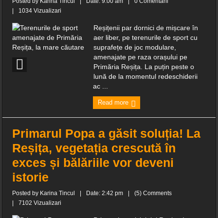
Posted by
Karina Tincul
|
Date: 9:00 am
|
0 Comentarii
|
1034 Vizualizari
Reșițenii par dornici de mișcare în
aer liber, pe terenurile de sport cu
suprafețe de joc modulare,
amenajate pe raza orașului pe
Primăria Reșița. La puțin peste o
lună de la momentul redeschiderii
ac ...
Read more
Primarul Popa a găsit soluția! La
Reșița, vegetația crescută în
exces și bălăriile vor deveni
istorie
Posted by
Karina Tincul
|
Date: 2:42 pm
|
(5) Comments
|
7102 Vizualizari