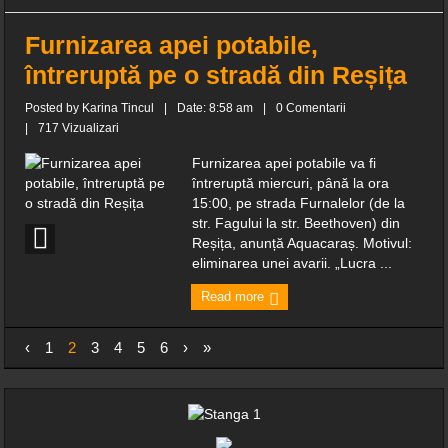
Furnizarea apei potabile,
întreruptă pe o stradă din Reșița
Posted by
Karina Tincul
|
Date: 8:58 am
|
0 Comentarii
|
717 Vizualizari
Furnizarea apei potabile va fi
întreruptă miercuri, până la ora
15:00, pe strada Furnalelor (de la
str. Fagului la str. Beethoven) din
Reșița, anunță Aquacaraș. Motivul:
eliminarea unei avarii. „Lucra ...
Read more
‹
1
2
3
4
5
6
›
»