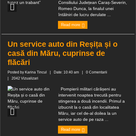
Consiliului Județean Caraș-Severin,
Romeo Dunca, la finalul unei
întâlniri de lucru derulate ...
Read more
Un service auto din Reșița și o
casă din Măru, cuprinse de
flăcări
Posted by
Karina Tincul
|
Date: 10:40 am
|
0 Comentarii
|
2042 Vizualizari
Pompierii militari cărășeni au
intervenit noaptea trecută pentru
stingerea a două incendii. Primul a
izbucnit la o casă din localitatea
Măru, iar cel de-al doilea la un
service auto de pe raza ...
Read more