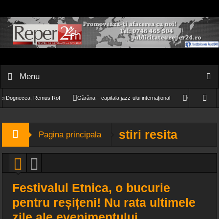
Menu
 Dognecea, Remus Rof
Gărâna – capitala jazz-ului internațional
O fetiță de doar 11
entru alergare
stiri resita
Pagina principala
Festivalul Etnica, o bucurie
pentru reșițeni! Nu rata ultimele
zile ale evenimentului