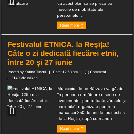
ca acest plan să se plieze pe
nevoile de mobilitate ale
persoanelor ...
Read more
Festivalul ETNICA, la Reșița!
Câte o zi dedicată fiecărei etnii,
între 20 și 27 iunie
Posted by
Karina Tincul
|
Date: 12:58 pm
|
(1) Comment
|
2149 Vizualizari
Municipiul de pe Bârzava va găzdui
în perioada următoare o serie de
evenimente „pentru toate vârstele și
pasiunile”, organizate pentru a
marca cei 250 de ani de foc nestins
de la Reșița, după cum anun ...
Read more