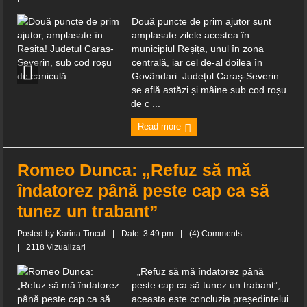
Două puncte de prim ajutor sunt
amplasate zilele acestea în
municipiul Reșița, unul în zona
centrală, iar cel de-al doilea în
Govândari. Județul Caraș-Severin
se află astăzi și mâine sub cod roșu
de c ...
Read more
Romeo Dunca: „Refuz să mă
îndatorez până peste cap ca să
tunez un trabant”
Posted by
Karina Tincul
|
Date: 3:49 pm
|
(4) Comments
|
2118 Vizualizari
„Refuz să mă îndatorez până
peste cap ca să tunez un trabant”,
aceasta este concluzia președintelui