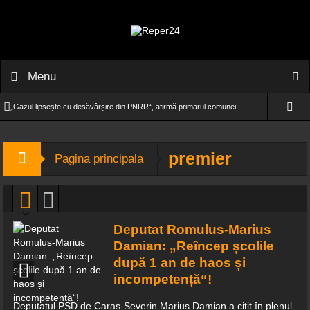
Menu
„Gazul lipsește cu desăvârșire din PNRR“, afirmă primarul comunei
Dognecea, Remus Rof
premier
Pagina principala
Gărâna – capitala jazz-ului internațional
O fetiță de doar 11 ani și-a găsit sfârșitul într-o mică piscină de plastic,
din curtea casei
Deputat Romulus-Marius
(VIDEO) Alertă la Bocșa! Bărbat salvat înainte să se arunce de la etaj!
Damian: „Reîncep școlile
după 1 an de haos și
„Să se ridice țara!“ Marele artist român, Dan Puric, în spectacol la
incompetență“!
Marga!
Deputatul PSD de Caraș-Severin Marius Damian a citit în plenul