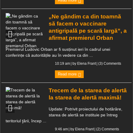
Read more
„Ne gândim ca din toamnă
să facem o vaccinare
antigripală pe scară largă”, a
afirmat premierul Orban
Premierul Ludovic Orban ar fi susținut ieri în cadrul unei
conferințe că autoritățile au în vedere ca din ...
10:19 am
| by
Elena Frant
|
(3) Comments
Read more
Trecem de la starea de alertă
la starea de alertă maximă!
Update: Potrivit proiectului de hotărâre,
starea de alertă se instituie pe întreg
teritoriul ţării, încep ...
9:46 am
| by
Elena Frant
|
(2) Comments