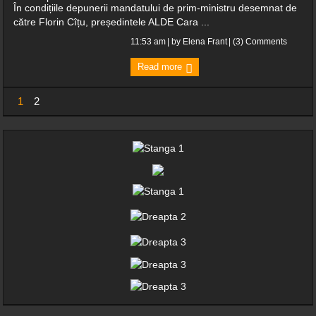
În condițiile depunerii mandatului de prim-ministru desemnat de
către Florin Cîțu, președintele ALDE Cara ...
11:53 am
| by
Elena Frant
|
(3) Comments
Read more
1
2