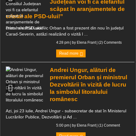
Județean voi fi ca elefantul
scăpat în aranjamentele de
cristal ale PSD-ului!”
Prim-ministrul Ludovic Orban a fost prezent din nou în județul
Carad-Severin, astăzi realizând o vizită l ...
4:28 pm
| by
Elena Frant
|
(2) Comments
Read more
Andrei Ungur, alături de
premierul Orban și ministrul
Dezvoltării în vizită de lucru
la simbolul litoralului
românesc
Azi, joi 23 iulie, Andrei Ungur - subsecretar de stat în Ministerul
Lucrărilor Publice, Dezvoltării și Ad ...
5:00 pm
| by
Elena Frant
|
(1) Comment