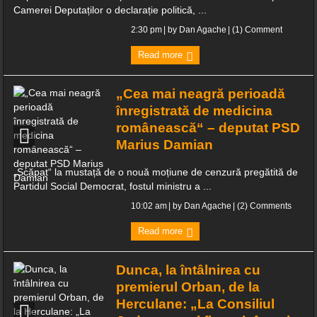
Camerei Deputaților o declarație politică, ...
29 de percheziții, 6 rețineri, alcool și țigări confiscate
2:30 pm
| by
Dan Agache
|
(1) Comment
Toleranță zero la fapte reprobabile din industria ospitalității – comisarii
Read more
ANPC închid terase în zona gării din Herculane!
„Cea mai neagră perioadă
Spre deosebire de politicieni clericii când promit, chiar fac!
înregistrată de medicina
INFORMARE
românească“ – deputat PSD
Marius Damian
Știința din spatele îmbrăcămintei de compresie pentru alergare
„Scăpat“ la mustață de o nouă moțiune de cenzură pregătită de
Partidul Social Democrat, fostul ministru a ...
10:02 am
| by
Dan Agache
|
(2) Comments
Read more
Dunca, la întâlnirea cu
premierul Orban, de la
Herculane: „La Consiliul