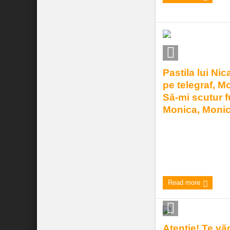
Pastila lui Nic
pe telegraf, M
Să-mi scutur f
Monica, Moni
Cam aşa suna refren
cântec de prin anii `
fiind chiar Monica, ce
7:30 am
| by
Andrei
|
0 c
Read more
Atenţie! Te vă