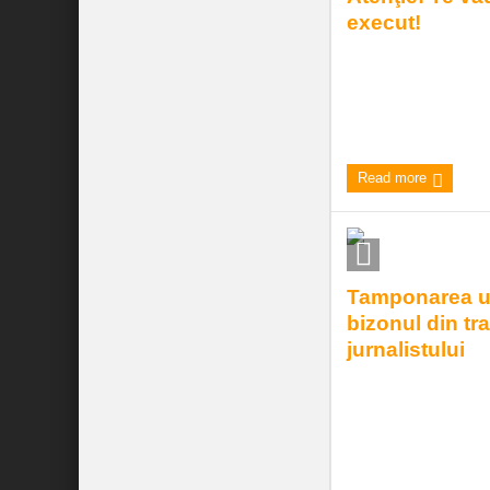
execut!
Vuieşte presa, nu al
centrala a apărut in
căreia DNA a achiziţi
9:00 am
| by
Andrei
|
(1)
Read more
Tamponarea u
bizonul din tra
jurnalistului
Despre incidentul de 
fața Inspectoratului 
apariţia articolului co 
8:00 pm
| by
Andrei
|
(1)