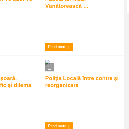
Vânătorească …
ta, după ce în media
-A apărut un urs, am tras ! A mai apărut
formaţia conform
un urs, am tras ! Încă un urs, am tras ! -
onat c ...
Auzi, bă, zice alt vân ...
 Comment
8:24 am
| by
Andrei
|
(1) Comment
Read more
şoară,
Poliţia Locală între contre şi
fic şi dilema
reorganizare
Despre Poliţia noastră, asta locală, se
scriu destule, se spun destule, începând
zilele trecute din
de la utilitatea sau inu ...
de Poliţie C-S, după
...
9:58 am
| by
Andrei
|
0 comments
 Comment
Read more