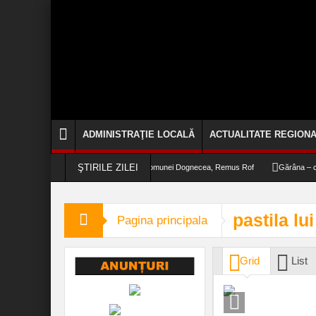
ADMINISTRAŢIE LOCALĂ
ACTUALITATE REGION
ŞTIRILE ZILEI
esăvârșire din PNRR“, afirmă primarul comunei Dognecea, Remus Rof
Gărâna – capital
pastila lu
Pagina principala
Grid
List