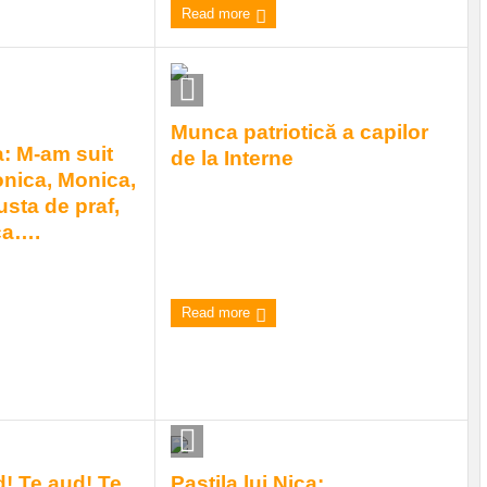
Read more
Munca patriotică a capilor
a: M-am suit
de la Interne
onica, Monica,
Ministresa Internelor anunţă cu mare
usta de praf,
pompă scoaterea la concurs a unui nr.
ca….
de 2880 de funcţii pentru poli ...
ul unui celebru
7:00 am
| by
Andrei
|
0 comments
80, eroina cântecului
Read more
a car ...
omments
d! Te aud! Te
Pastila lui Nica: