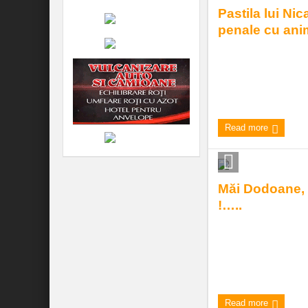
Pastila lui Nic
penale cu ani
- Mai terminaţi cu ţop
bugetară în Fermă, z
presă, Boul, către vac
7:00 am
| by
Andrei
|
0 c
Read more
Măi Dodoane,
!…..
Naţi-o bună, Dodoan
de la Curtea Constit
Moldovei!... La cât ra
8:54 am
| by
Andrei
|
0 c
Read more