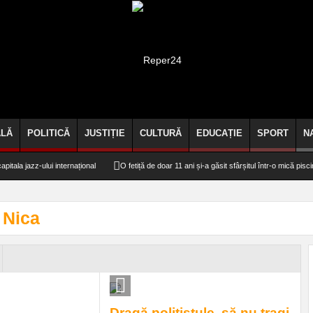
ALĂ
POLITICĂ
JUSTIȚIE
CULTURĂ
EDUCAȚIE
SPORT
N
a jazz-ului internațional
O fetiță de doar 11 ani și-a găsit sfârșitul într-o mică piscină de
i Nica
Dragă poliţistule, să nu tragi