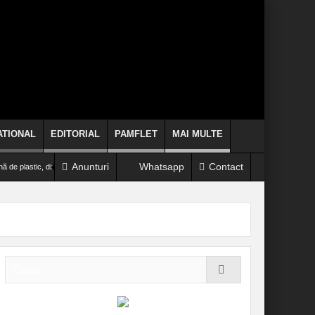
ATIONAL
EDITORIAL
PAMFLET
MAI MULTE
Anunturi
Whatsapp
Contact
 plastic, din curtea casei
(VIDEO) Alertă la Bocșa! Bărbat salvat înainte să se arunce de