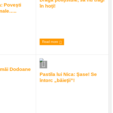
a: Poveşti
în hoţi!
male…..
S-a mai derulat o pagină din munca
ăiala asta fiscal
zilnică a poliţistului şi pe la Mureş ,
ise în conferinţa de
poliţişti şi pădurari au picat ...
il ...
9:31 am
| by
Andrei
|
0 comments
omments
Read more
 măi Dodoane
Pastila lui Nica: Şase! Se
întorc „băieţii”!
e, te făcură ăştia
uţională a
Legea 169 din acest an, lege mult
hat ai ...
aşteptată de o mare parte a celor de
după gratiile închisorilor ...
omments
8:00 am
| by
Andrei
|
0 comments