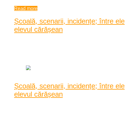
|
0 comments
Read more
Școală, scenarii, incidențe; între ele
elevul cărășean
Posted by
Dan Agache
|
Date: 9:17 am
|
0 Comentarii
|
1986 Vizualizari
Școală, scenarii, incidențe; între ele
elevul cărășean
Comitetul Județean pentru Situații de Urgență, Direcția de
Sănătate Publică și Inspectoratul Școlar Județ ...
Comitetul Județean pentru Situații de Urgență, Direcția de
Sănătate Publică și Inspectoratul Școlar Județean din Caraș-