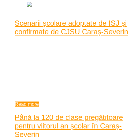
Scenarii școlare adoptate de ISJ și
confirmate de CJSU Caraș-Severin
Comitetul Județean pentru Situații de Urgență, Direcția de
Sănătate Publică și Inspectoratul Școlar Județ ...
Comitetul Județean pentru Situații de Urgență, Direcția de
Sănătate Publică și Inspectoratul Școlar Județean din Caraș-
Severin, au stabilit de la sfârșitul săptămânii trecute scenariile
după care se v ...
8:30 am
| by
Dan Agache
|
0 comments
Read more
Până la 120 de clase pregătitoare
pentru viitorul an școlar în Caraș-
Severin