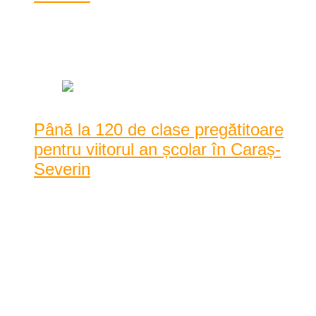
Posted by
Dan Agache
|
Date: 7:43 am
|
0 Comentarii
|
1759 Vizualizari
Până la 120 de clase pregătitoare
pentru viitorul an școlar în Caraș-
Severin
Inspectoratul Școlar Județean Caraș-Severin, alături de toate
unitățile de învățământ din județ au dat st ...
Inspectoratul Școlar Județean Caraș-Severin, alături de toate
unitățile de învățământ din județ au dat startul, din această
săptămână, pentru pregătirile în vederea înscrierii copiilor în
învățământul ...
7:43 am
| by
Dan Agache