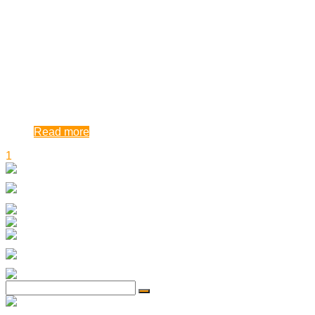
500.000 de măști și 32.000 de costume de prot ...
Fundația Altex a încheiat procesul de livrare a celor peste
500.000 de măști și 32.000 de costume de protecție către
inspectoratele școlare județene din țară. Echipamentele de
protecție ridicată, în v ...
8:50 am
| by
Dan Agache
|
0 comments
Read more
1
2