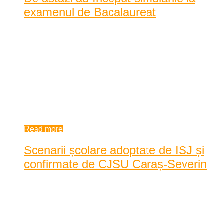
examenul de Bacalaureat
2181 de elevi din clasele a XII-a și a XIII-a susțin de astăzi
probele scrise din cadrul examenului națio ...
2181 de elevi din clasele a XII-a și a XIII-a susțin de astăzi
probele scrise din cadrul examenului național de bacalaureat
în cele 28 de licee și colegii existente în județul Caraș-Severin,
iar în pe ...
9:30 am
| by
Dan Agache
|
0 comments
Read more
Scenarii școlare adoptate de ISJ și
confirmate de CJSU Caraș-Severin
Posted by
Dan Agache
|
Date: 8:30 am
|
0 Comentarii
|
1975 Vizualizari