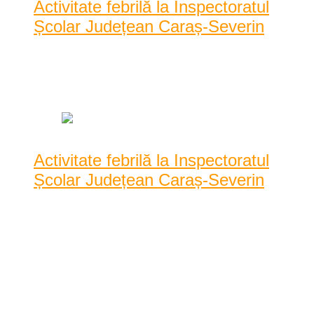
Activitate febrilă la Inspectoratul
Școlar Județean Caraș-Severin
Posted by
Dan Agache
|
Date: 12:00 pm
|
0 Comentarii
|
1917 Vizualizari
Activitate febrilă la Inspectoratul
Școlar Județean Caraș-Severin
De astăzi, 29 martie, au început înscrierile propriu-zise la clasa
pregătitoare pentru anul școlar 2021-2 ...
De astăzi, 29 martie, au început înscrierile propriu-zise la clasa
pregătitoare pentru anul școlar 2021-2022 (primul an de
studiu din învățământul primar). Pentru al doilea an la rând,
părinții nu își ...
12:00 pm