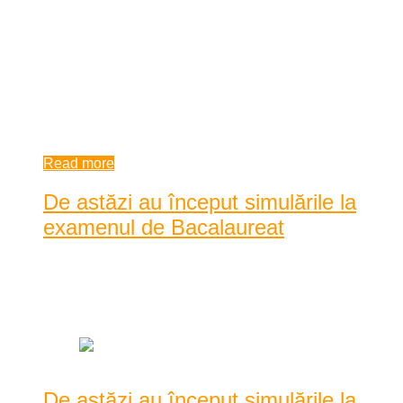
scrise ale examenului de Bacalaureat ...
Proba obligatorie a profilului din cadrul simulării probelor
scrise ale examenului de Bacalaureat 2021, în cele 28 de licee
și colegii din județul Caraș-Severin, la disciplinele Matematică
și I ...
9:22 am
| by
Dan Agache
|
0 comments
Read more
De astăzi au început simulările la
examenul de Bacalaureat
Posted by
Dan Agache
|
Date: 9:30 am
|
0 Comentarii
|
1432 Vizualizari
De astăzi au început simulările la