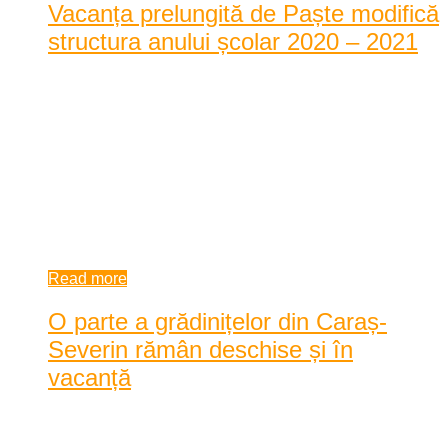
Vacanța prelungită de Paște modifică
structura anului școlar 2020 – 2021
Structura anului școlar 2020-2021 a fost modificată, odată cu
decizia de prelungire a vacanței de ...
Structura anului școlar 2020-2021 a fost modificată, odată cu
decizia de prelungire a vacanței de Paste 2021 pentru elevi.
Datele de încheiere a anului școlar sunt diferite pentru elevii
de la ...
10:03 am
| by
Dan Agache
|
0 comments
Read more
O parte a grădinițelor din Caraș-
Severin rămân deschise și în
vacanță
Posted by
Dan Agache
|
Date: 12:42 pm