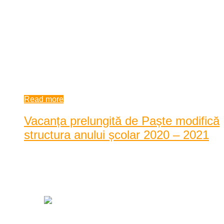
Lunile iunie și iulie, luni de foc pentru elevii din clasele
terminale: Evaluarea Națională și Bacalaurea ...
Lunile iunie și iulie, luni de foc pentru elevii din clasele
terminale: Evaluarea Națională și Bacalaureatul. Sunt
examene care le vor scrie destinul viitor și le vor permite să se
îndrepte spre un li ...
9:54 am
| by
Dan Agache
|
0 comments
Read more
Vacanța prelungită de Paște modifică
structura anului școlar 2020 – 2021
Posted by
Dan Agache
|
Date: 10:03 am
|
0 Comentarii
|
8991 Vizualizari