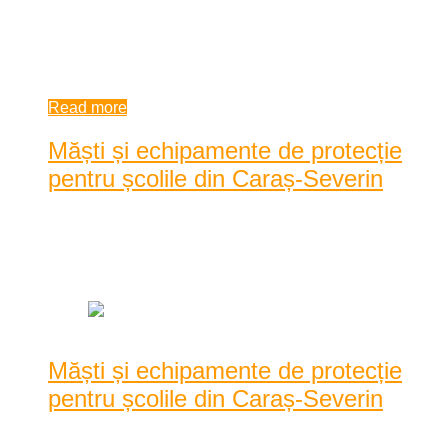
Severin, au stabilit de la sfârșitul săptămânii trecute scenariile
după care se v ...
9:17 am
| by
Dan Agache
|
0 comments
Read more
Măști și echipamente de protecție
pentru școlile din Caraș-Severin
Posted by
Dan Agache
|
Date: 8:50 am
|
0 Comentarii
|
1841 Vizualizari
Măști și echipamente de protecție
pentru școlile din Caraș-Severin
Fundația Altex a încheiat procesul de livrare a celor peste