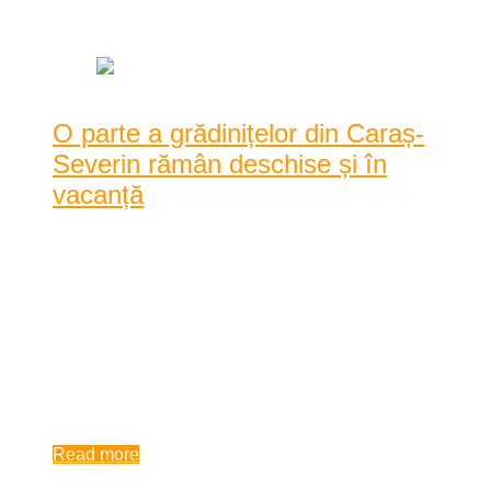
|
0 Comentarii
|
1883 Vizualizari
O parte a grădinițelor din Caraș-
Severin rămân deschise și în
vacanță
"În perioada vacanţelor, în unităţile de învăţământ cu nivel
preşcolar (grădinițe) se pot organiza ...
"În perioada vacanţelor, în unităţile de învăţământ cu nivel
preşcolar (grădinițe) se pot organiza activităţi educative cu
copiii, cu prezență fizică, cu avizul direcţiei de sănătate
publică", ...
12:42 pm
| by
Dan Agache
|
0 comments
Read more