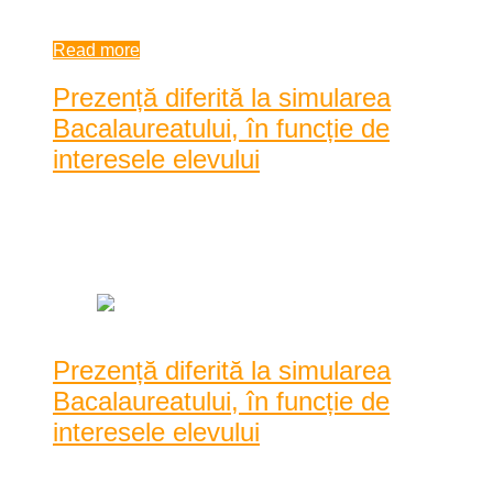
| by
Dan Agache
|
0 comments
Read more
Prezență diferită la simularea
Bacalaureatului, în funcție de
interesele elevului
Posted by
Dan Agache
|
Date: 9:22 am
|
0 Comentarii
|
1654 Vizualizari
Prezență diferită la simularea
Bacalaureatului, în funcție de
interesele elevului
Proba obligatorie a profilului din cadrul simulării probelor