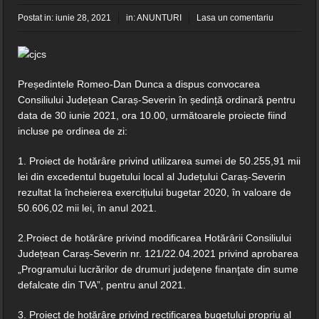
Postat in:
iunie 28, 2021
in:
ANUNTURI
Lasa un comentariu
Președintele Romeo-Dan Dunca a dispus convocarea
Consiliului Județean Caraș-Severin în ședință ordinară pentru
data de 30 iunie 2021, ora 10.00, următoarele proiecte fiind
incluse pe ordinea de zi:
1. Proiect de hotărâre privind utilizarea sumei de 50.255,91 mii
lei din excedentul bugetului local al Județului Caraș-Severin
rezultat la încheierea exercițiului bugetar 2020, în valoare de
50.606,02 mii lei, în anul 2021.
2.Proiect de hotărâre privind modificarea Hotărârii Consiliului
Județean Caraș-Severin nr. 121/22.04.2021 privind aprobarea
„Programului lucrărilor de drumuri judeţene finanţate din sume
defalcate din TVA”, pentru anul 2021.
3. Proiect de hotărâre privind rectificarea bugetului propriu al