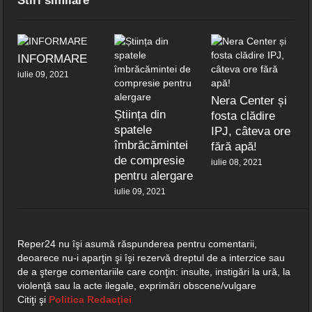
Stiri similare
INFORMARE
iulie 09, 2021
Nera Center și
Știința din
fosta clădire
spatele
IPJ, câteva ore
îmbrăcămintei
fără apă!
de compresie
iulie 08, 2021
pentru alergare
iulie 09, 2021
Reper24 nu îşi asumă răspunderea pentru comentarii,
deoarece nu-i aparţin şi îşi rezervă dreptul de a interzice sau
de a şterge comentariile care conţin: insulte, instigări la ură, la
violenţă sau la acte ilegale, exprimări obscene/vulgare
Citiţi şi
Politica Redacţiei