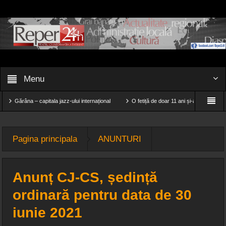
Menu
âna – capitala jazz-ului internațional
O fetiță de doar 11 ani și-a găsit sfârșitul într-o
atele îmbrăcămintei de compresie pentru alergare
Pagina principala
ANUNTURI
Anunț CJ-CS, ședință
ordinară pentru data de 30
iunie 2021