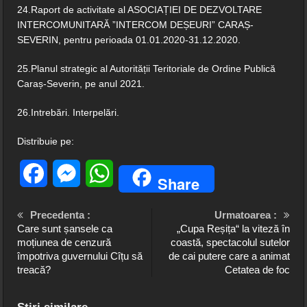
24.Raport de activitate al ASOCIAȚIEI DE DEZVOLTARE
INTERCOMUNITARĂ ”INTERCOM DEȘEURI” CARAȘ-
SEVERIN, pentru perioada 01.01.2020-31.12.2020.
25.Planul strategic al Autorității Teritoriale de Ordine Publică
Caraș-Severin, pe anul 2021.
26.Intrebări. Interpelări.
Distribuie pe:
Facebook
Messenger
WhatsApp
Share
Precedenta :
Urmatoarea :
Care sunt șansele ca
„Cupa Reșița“ la viteză în
moțiunea de cenzură
coastă, spectacolul sutelor
împotriva guvernului Cîțu să
de cai putere care a animat
treacă?
Cetatea de foc