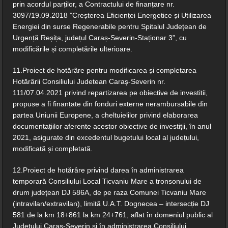
prin acordul parților, a Contractului de finanțare nr.
3097/19.09.2018 ”Creșterea Eficienței Energetice și Utilizarea
Energiei din surse Regenerabile pentru Spitalul Județean de
Urgență Reșița, județul Caraș-Severin-Staționar 3”, cu
modificările și completările ulterioare.
11.Proiect de hotărâre pentru modificarea și completarea
Hotărârii Consiliului Judetean Caraș-Severin nr.
111/07.04.2021 privind repartizarea pe obiective de investitii,
propuse a fi finanțate din fonduri externe nerambursabile din
partea Uniunii Europene, a cheltuielilor privind elaborarea
documentațiilor aferente acestor obiective de investiții, în anul
2021, asigurate din excedentul bugetului local al județului,
modificată și completată.
12.Proiect de hotărâre privind darea în administrarea
temporară Consiliului Local Ticvaniu Mare a tronsonului de
drum județean DJ 586A, de pe raza Comunei Ticvaniu Mare
(intravilan/extravilan), limită U.A.T. Dognecea – intersecție DJ
581 de la km 18+861 la km 24+761, aflat în domeniul public al
Județului Caraș-Severin și în administrarea Consiliului