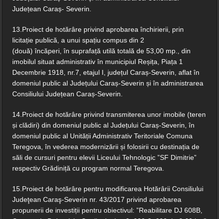
Județean Caraș- Severin.
13.Proiect de hotărâre privind aprobarea închirierii, prin
licitație publică, a unui spațiu compus din 2
(două) încăperi, în suprafață utilă totală de 53,00 mp., din
imobilul situat administrativ în municipiul Reșița, Piața 1
Decembrie 1918, nr.7, etajul I, județul Caraș-Severin, aflat în
domeniul public al Județului Caraș-Severin și în administrarea
Consiliului Județean Caraș-Severin.
14.Proiect de hotărâre privind transmiterea unor imobile (teren
și clădiri) din domeniul public al Județului Caraș-Severin, în
domeniul public al Unității Administrativ Teritoriale Comuna
Teregova, în vederea modernizării și folosirii cu destinația de
săli de cursuri pentru elevii Liceului Tehnologic ”SF Dimitrie”
respectiv Grădiniță cu program normal Teregova.
15.Proiect de hotărâre pentru modificarea Hotărârii Consiliului
Judeţean Caraş-Severin nr. 43/2017 privind aprobarea
propunerii de investiții pentru obiectivul: ”Reabilitare DJ 608B,