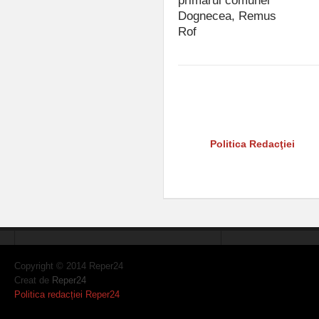
primarul comunei
Dognecea, Remus
Rof
iulie 15, 2021
Reper24 nu îşi asumă răspunder
rezervă dreptul de a interzice s
instigări la ură, la violenţă sau
Citiţi şi
Politica Redacţiei
Copyright © 2014 Reper24
Creat de
Reper24
Politica redacției Reper24