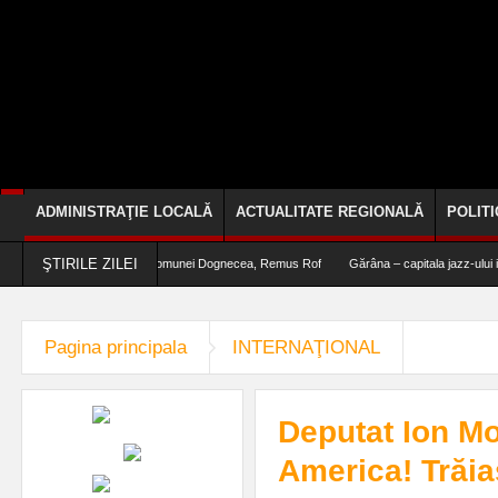
ADMINISTRAŢIE LOCALĂ
ACTUALITATE REGIONALĂ
POLITI
ŞTIRILE ZILEI
n PNRR“, afirmă primarul comunei Dognecea, Remus Rof
Gărâna – capitala jazz-ului inter
Pagina principala
INTERNAŢIONAL
Deputat Ion Moc
America! Trăia