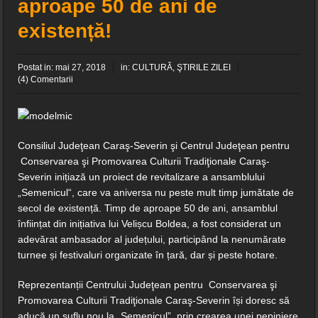
aproape 50 de ani de
existență!
Postat in:
mai 27, 2018
in:
CULTURĂ
,
ŞTIRILE ZILEI
(4) Comentarii
Consiliul Judeţean Caraş-Severin şi Centrul Judeţean pentru
Conservarea şi Promovarea Culturii Tradiţionale Caraş-
Severin inițiază un proiect de revitalizare a ansamblului
„Semenicul“, care va aniversa nu peste mult timp jumătate de
secol de existență. Timp de aproape 50 de ani, ansamblul
înființat din inițiativa lui Velișcu Boldea, a fost considerat un
adevărat ambasador al județului, participând la nenumărate
turnee și festivaluri organizate în țară, dar și peste hotare.
Reprezentanții Centrului Judeţean pentru Conservarea şi
Promovarea Culturii Tradiţionale Caraş-Severin își doresc să
aducă un suflu nou la „Semenicul”, prin crearea unei pepiniere