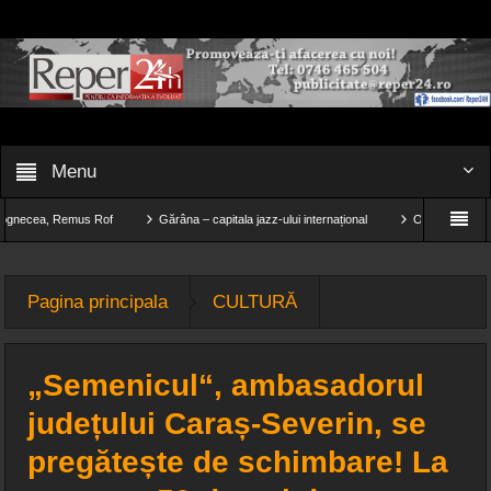
Menu
a, Remus Rof
Gărâna – capitala jazz-ului internațional
O fetiță de doar 11 ani ș
E
Știința din spatele îmbrăcămintei de compresie pentru alergare
Pagina principala
CULTURĂ
„Semenicul“, ambasadorul
județului Caraș-Severin, se
pregătește de schimbare! La