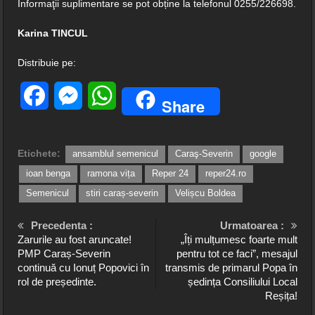
Informaţii suplimentare se pot obține la telefonul 0255/226698.
Karina TINCUL
Distribuie pe:
Facebook
Messenger
WhatsApp
Share
Etichete:
ansamblul semenicul
Caraş-Severin
google
ioan benga
ramona vița
Reper 24
reper24.ro
Semenicul
stiri caraș-severin
Velișcu Boldea
Precedenta :
Urmatoarea :
Zarurile au fost aruncate!
„Îți mulțumesc foarte mult
PMP Caraș-Severin
pentru tot ce faci”, mesajul
continuă cu Ionuț Popovici în
transmis de primarul Popa în
rol de președinte.
ședința Consiliului Local
Reșița!