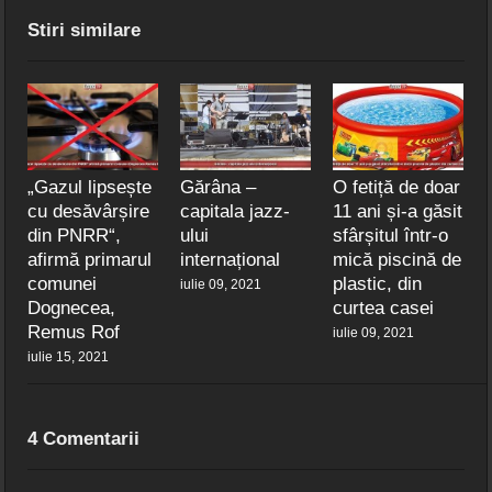
Stiri similare
„Gazul lipsește
Gărâna –
O fetiță de doar
cu desăvârșire
capitala jazz-
11 ani și-a găsit
din PNRR“,
ului
sfârșitul într-o
afirmă primarul
internațional
mică piscină de
comunei
plastic, din
iulie 09, 2021
Dognecea,
curtea casei
Remus Rof
iulie 09, 2021
iulie 15, 2021
4 Comentarii