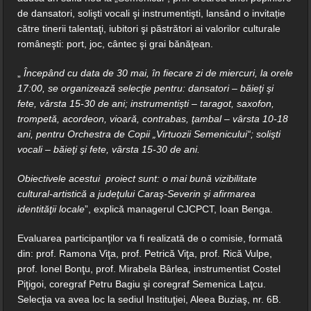
de dansatori, solişti vocali şi instrumentişti, lansând o invitație
către tinerii talentaţi, iubitori şi păstrători ai valorilor culturale
româneşti: port, joc, cântec şi grai bănăţean.
„
Începând cu data de 30 mai, în fiecare zi de miercuri, la orele
17:00, se organizează selecţie pentru: dansatori ‒ băieţi şi
fete, vârsta 15-30 de ani; instrumentişti ‒ taragot, saxofon,
trompetă, acordeon, vioară, contrabas, ţambal ‒ vârsta 10-18
ani, pentru Orchestra de Copii „Virtuozii Semenicului“; solişti
vocali ‒ băieţi şi fete, vârsta 15-30 de ani.
Obiectivele acestui proiect sunt: o mai bună vizibilitate
cultural-artistică a judeţului Caraş-Severin şi afirmarea
identităţii locale
”, explică managerul CJCPCT, Ioan Benga.
Evaluarea participanţilor va fi realizată de o comisie, formată
din: prof. Ramona Viţa, prof. Petrică Viţa, prof. Rică Vulpe,
prof. Ionel Bonţu, prof. Mirabela Bârlea, instrumentist Costel
Piţigoi, coregraf Petru Bagiu şi coregraf Semenica Laţcu.
Selecţia va avea loc la sediul Instituţiei, Aleea Buziaş, nr. 6B.