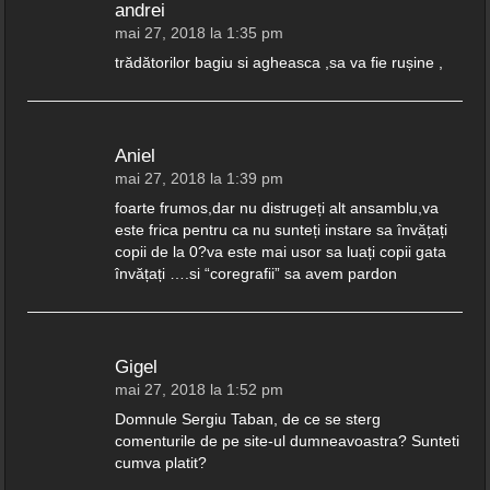
andrei
mai 27, 2018 la 1:35 pm
trădătorilor bagiu si agheasca ,sa va fie rușine ,
Aniel
mai 27, 2018 la 1:39 pm
foarte frumos,dar nu distrugeți alt ansamblu,va
este frica pentru ca nu sunteți instare sa învățați
copii de la 0?va este mai usor sa luați copii gata
învățați ….si “coregrafii” sa avem pardon
Gigel
mai 27, 2018 la 1:52 pm
Domnule Sergiu Taban, de ce se sterg
comenturile de pe site-ul dumneavoastra? Sunteti
cumva platit?