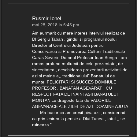
Rusmir Ionel
mai 28, 2018 la 6:45 pm
Am aurmarit cu mare interes interviul realizat de
Dl Sergiu Taban , gindul si programul noului
Director al Centrului Judetean pentru
Conservarea si Promovarea Culturii Traditionale
Caras Severin Domnul Profesor Ioan Benga , am
ramas profund multumit de cele prezentate, de
sinceritatea , deschiderea prezentarii activitatii de
azi si maine a,, traditionalului” Banatului de
munte. FELICITARI SI SUCCES DOMNULE
PROFESOR , BANATAN AGEVARAT , CU
RESPECT FATA DE INAINTASII BANATULUI
MONTAN cu dragoste fata de VALORILE
AGEVARACE ALE ZILEI DE AZI. DOAMNE AJUTA
. … Ma bucur ca am cresit pina azi , considerind
ca prin iesirea la pensie a Dlui Tunea , totul ,, se
ruineaza ” .