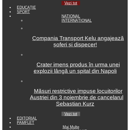
Vezi tot
EDUCAȚIE
SPORT
NATIONAL
INTERNAŢIONAL
Compania Transport Kelu angajează
șoferi și dispecer!
Crater imens produs în urma unei
explozii lângă un spital din Napoli
Măsuri restrictive impuse locuitorilor
Austriei din 3 noiembrie de cancelarul
Sebastian Kurz
Vezi tot
EDITORIAL
PAMFLET
Mai Multe