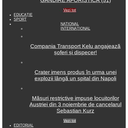
GÂNDIRE AFORISTICĂ (51)
Vezi tot
EDUCAȚIE
SPORT
NATIONAL
INTERNAŢIONAL
Compania Transport Kelu angajează
șoferi și dispecer!
Crater imens produs în urma unei
explozii lângă un spital din Napoli
Măsuri restrictive impuse locuitorilor
Austriei din 3 noiembrie de cancelarul
Sebastian Kurz
Vezi tot
EDITORIAL