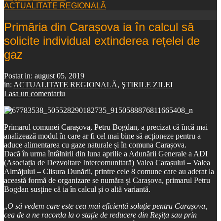
ACTUALITATE REGIONALĂ
Primăria din Carașova ia în calcul să
solicite individual extinderea rețelei de
gaz
Postat in:
august 05, 2019
in:
ACTUALITATE REGIONALĂ
,
ŞTIRILE ZILEI
Lasa un comentariu
Primarul comunei Carașova, Petru Bogdan, a precizat că încă mai
analizează modul în care ar fi cel mai bine să acționeze pentru a
aduce alimentarea cu gaze naturale și în comuna Carașova.
Dacă în urma întâlnirii din luna aprilie a Adunării Generale a ADI
(Asociația de Dezvoltare Intercomunitară) Valea Carașului – Valea
Almăjului – Clisura Dunării, printre cele 8 comune care au aderat la
această formă de organizare se număra și Carașova, primarul Petru
Bogdan susține că ia în calcul și o altă variantă.
„
O să vedem care este cea mai eficientă soluție pentru Carașova,
cea de a ne racorda la o stație de reducere din Reșița sau prin