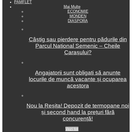
PAMFLET
Mai Multe
ECONOMIE
MONDEN
DIASPORA
Câștig sau pierdere pentru pădurile din
Parcul Național Semenic – Cheile
Carașului?
Angajatorii sunt obligați să anunțe
locurile de muncă vacante și ocuparea
acestora
Nou la Reșița! Depozit de termopane noi
și second hand la prețuri fără
concurență!
Vezi tot