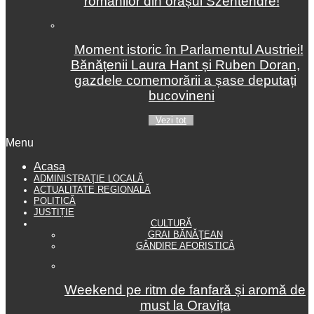
românilor din orașul Szentendre!
Moment istoric în Parlamentul Austriei!
Bănățenii Laura Hant și Ruben Doran,
gazdele comemorării a șase deputați
bucovineni
Vezi tot
Menu
Acasa
ADMINISTRAŢIE LOCALĂ
ACTUALITATE REGIONALĂ
POLITICĂ
JUSTIȚIE
CULTURĂ
GRAI BĂNĂŢEAN
GÂNDIRE AFORISTICĂ
Weekend pe ritm de fanfară și aromă de
must la Oravița