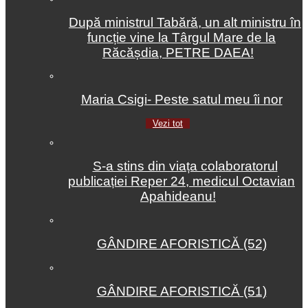
După ministrul Tabără, un alt ministru în
funcție vine la Târgul Mare de la
Răcășdia, PETRE DAEA!
Maria Csigi- Peste satul meu îi nor
Vezi tot
S-a stins din viața colaboratorul
publicației Reper 24, medicul Octavian
Apahideanu!
GÂNDIRE AFORISTICĂ (52)
GÂNDIRE AFORISTICĂ (51)