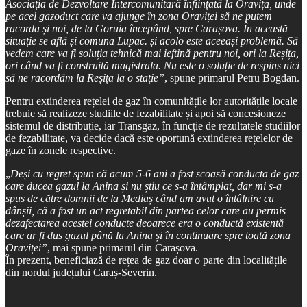
Asociația de Dezvoltare Intercomunitară înființată la Oravița, unde
pe acel gazoduct care va ajunge în zona Oraviței să ne putem
racorda și noi, de la Goruia începând, spre Carașova. În această
situație se află și comuna Lupac. și acolo este aceeași problemă. Să
vedem care va fi soluția tehnică mai ieftină pentru noi, ori la Reșița,
ori când va fi construită magistrala. Nu este o soluție de respins nici
să ne racordăm la Reșița la o stație”
, spune primarul Petru Bogdan.
Pentru extinderea rețelei de gaz în comunitățile lor autoritățile locale
trebuie să realizeze studiile de fezabilitate și apoi să concesioneze
sistemul de distribuție, iar Transgaz, în funcție de rezultatele studiilor
de fezabilitate, va decide dacă este oportună extinderea rețelelor de
gaze în zonele respective.
„
Deși cu regret spun că acum 5-6 ani a fost scoasă conducta de gaz
care ducea gazul la Anina și nu știu ce s-a întâmplat, dar mi s-a
spus de către domnii de la Mediaș când am avut o întâlnire cu
dânșii, că a fost un act regretabil din partea celor care au permis
dezafectarea acestei conducte deoarece era o conductă existentă
care ar fi dus gazul până la Anina și în continuare spre toată zona
Oraviței”
, mai spune primarul din Carașova.
În prezent, beneficiază de rețea de gaz doar o parte din localitățile
din nordul județului Caraș-Severin.