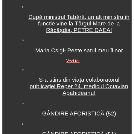
După ministrul Tabără, un alt ministru în
funcție vine la Târgul Mare de la
Răcășdia, PETRE DAEA!
Maria Csigi- Peste satul meu îi nor
Vezi tot
S-a stins din viața colaboratorul
publicației Reper 24, medicul Octavian
Apahideanu!
GÂNDIRE AFORISTICĂ (52)