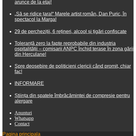
arunce de la etaj!
„Să se ridice țara!“ Marele artist român, Dan Puric, în
spectacol la Marga!
29 de percheziții, 6 rețineri, alcool și țigări confiscate
Toleranță zero la fapte reprobabile din industria
ospitalității – comisarii ANPC închid terase în zona gării
din Herculane!
Spre deosebire de politicieni clericii când promit, chiar
fac!
INFORMARE
Știința din spatele îmbrăcămintei de compresie pentru
alergare
Anunturi
Whatsapp
Contact
Pagina principala