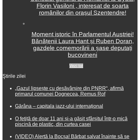
Florin Vasiloni , interesat de soarta
românilor din orașul Szentendre!
Moment istoric în Parlamentul Austriei!
Bănățenii Laura Hant și Ruben Doran,
gazdele comemorării a șase deputați
bucovineni
Vezi tot
Ştirile zilei
„Gazul lipsește cu desăvârșire din PNRR“, afirmă
primarul comunei Dognecea, Remus Rof
Gărâna – capitala jazz-ului internațional
O fetiță de doar 11 ani și-a găsit sfârșitul într-o mică
piscină de plastic, din curtea casei
(VIDEO) Alertă la Bocșa! Bărbat salvat înainte să se