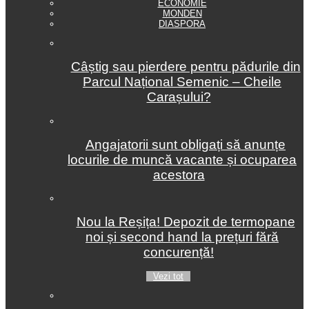
ECONOMIE
MONDEN
DIASPORA
Câștig sau pierdere pentru pădurile din
Parcul Național Semenic – Cheile
Carașului?
Angajatorii sunt obligați să anunțe
locurile de muncă vacante și ocuparea
acestora
Nou la Reșița! Depozit de termopane
noi și second hand la prețuri fără
concurență!
Vezi tot