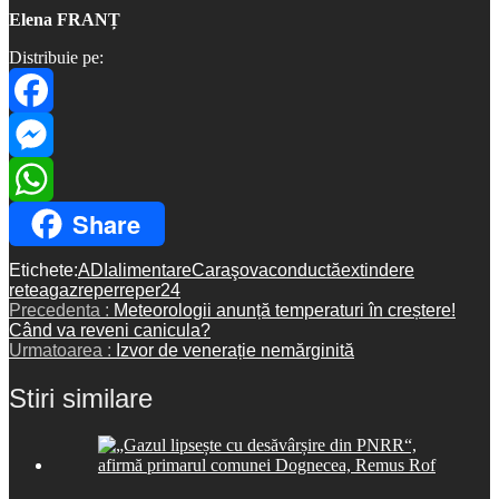
Elena FRANȚ
Distribuie pe:
Facebook
Messenger
Share
WhatsApp
Etichete:
ADI
alimentare
Caraşova
conductă
extindere
retea
gaz
reper
reper24
Precedenta :
Meteorologii anunță temperaturi în creștere!
Când va reveni canicula?
Urmatoarea :
Izvor de venerație nemărginită
Stiri similare