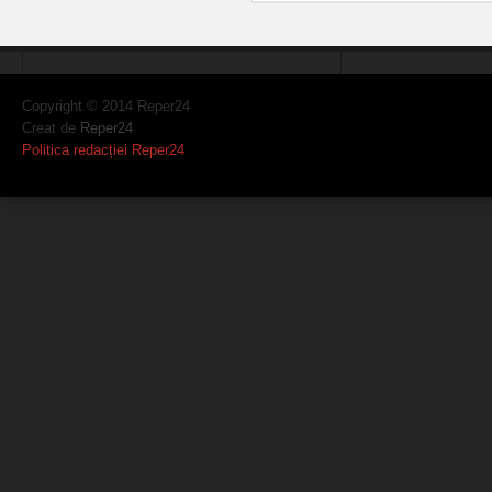
Copyright © 2014 Reper24
Creat de
Reper24
Politica redacției Reper24