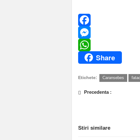
Distribuie pe:
Facebook
Messenger
Share
WhatsApp
Etichete:
Caransebes
fata
Precedenta :
Cei mai buni sportivi cărășeni 
Reșița! Consiliul Local îi prem
aproape 142.000 de lei
Stiri similare