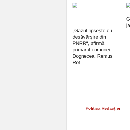
G
j
„Gazul lipsește cu
iu
desăvârșire din
PNRR“, afirmă
primarul comunei
Dognecea, Remus
Rof
iulie 15, 2021
Reper24 nu îşi asumă răspunder
rezervă dreptul de a interzice s
instigări la ură, la violenţă sau
Citiţi şi
Politica Redacţiei