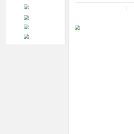
Postat in:
decembrie 23, 2017
in:
Lasa un comentariu
În Caransebeş, faţadele multor c
îngrijorează pe primarul Felix 
„
Sunt multe clădiri în oraş care
ne reconsiderăm şi noi poziţia 
hotărâre astfel încât aceşti prop
renovează faţadele clădirilor v
impozit
”, a spus Felix Borcean.
Edilul a dat şi un exemplu în a
Caransebeş, aflată în proprieta
transfere la Primărie, însă în
juridică, ceea ce împiedică efe
Cosmin VLAD