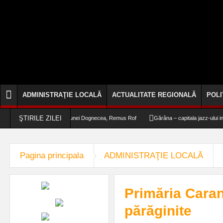
ADMINISTRAŢIE LOCALĂ
ACTUALITATE REGIONALĂ
POLI
ŞTIRILE ZILEI
NRR“, afirmă primarul comunei Dognecea, Remus Rof
Gărâna – capitala jazz-ului intern
Pagina principala
ADMINISTRAŢIE LOCALĂ
Primăria Caran
părăginite