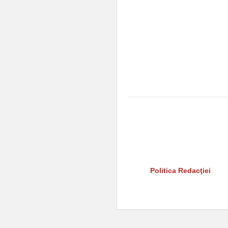
investitori.”
La Caransebeș are 
primarul e ocupat 
la spital. N-are el n
El e cu “investiții
hidrobiciclete. Nu
P.S. Între timp un
posturile de radio,
Comments are closed.
Reper24 nu îşi asumă răspunder
rezervă dreptul de a interzice s
instigări la ură, la violenţă sau
Citiţi şi
Politica Redacţiei