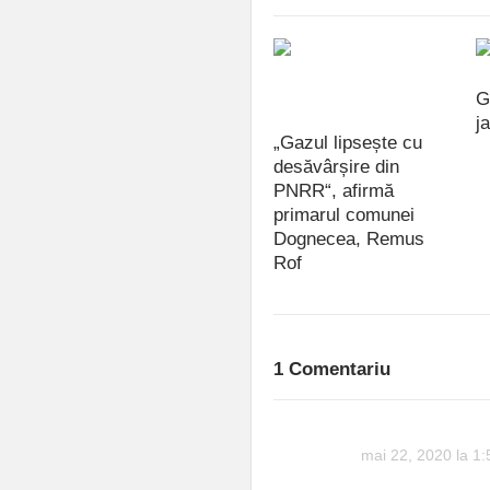
G
j
„Gazul lipsește cu
iu
desăvârșire din
PNRR“, afirmă
primarul comunei
Dognecea, Remus
Rof
iulie 15, 2021
1 Comentariu
imoGen
mai 22, 2020 la 1
“Din păcate, nu no