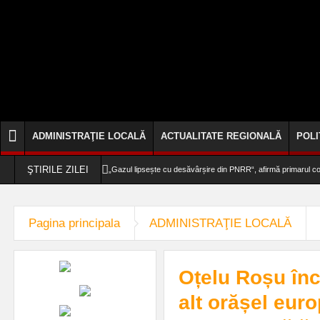
ADMINISTRAŢIE LOCALĂ
ACTUALITATE REGIONALĂ
POLI
ŞTIRILE ZILEI
„Gazul lipsește cu desăvârșire din PNRR“, afirmă primarul
O fetiță de doar 11 ani și-a găsit sfârșitul într-o mică piscină 
Pagina principala
ADMINISTRAŢIE LOCALĂ
„Să se ridice țara!“ Marele artist român, Dan Puric, în specta
Toleranță zero la fapte reprobabile din industria ospitalității 
Oțelu Roșu în
Știința din spatele îmbrăcămintei de compresie pentru alerga
alt orășel eur