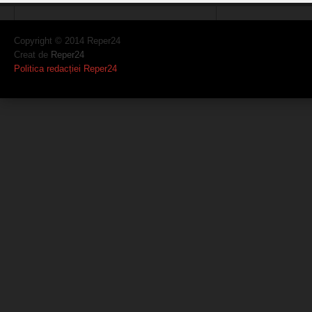
Copyright © 2014 Reper24
Creat de
Reper24
Politica redacției Reper24