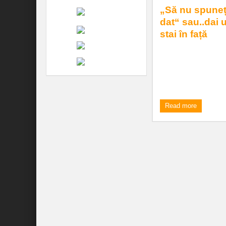
„Să nu spuneț
dat“ sau..dai 
stai în față
Alooo, mai ușor cu ac
criticile aduse Guver
îi dați că nu face, c ..
8:00 am
| by
Dan Agach
Read more