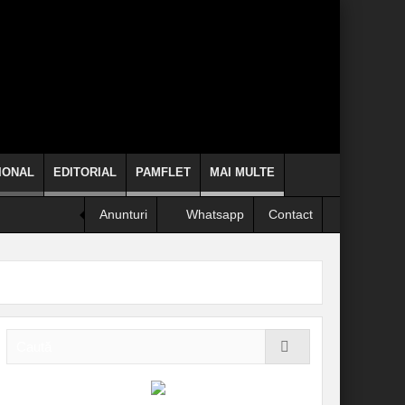
IONAL
EDITORIAL
PAMFLET
MAI MULTE
Anunturi
Whatsapp
Contact
se arunce de la etaj!
liticieni clericii când promit, chiar fac!
INFORMARE