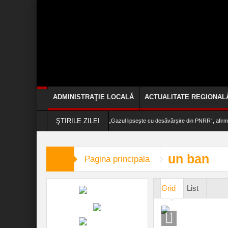
ADMINISTRAŢIE LOCALĂ
ACTUALITATE REGIONAL
ŞTIRILE ZILEI
„Gazul lipsește cu desăvârșire din PNRR“, afi
O fetiță de doar 11 ani și-a găsit sfârșitul într-o 
un ban
Pagina principala
„Să se ridice țara!“ Marele artist român, Dan Pur
Toleranță zero la fapte reprobabile din industria 
Grid
List
Știința din spatele îmbrăcămintei de compresie p