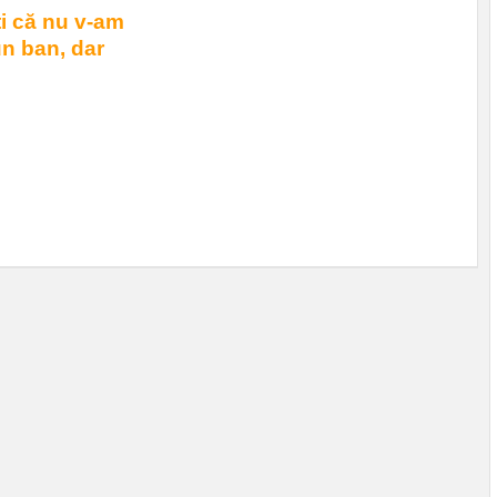
i că nu v-am
un ban, dar
uzele! Mai tăiați din
nului Orban. Ce tot
.
e
|
0 comments