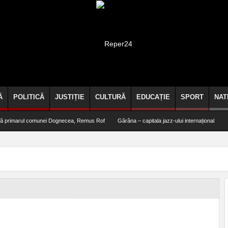
Ă
POLITICĂ
JUSTIȚIE
CULTURĂ
EDUCAȚIE
SPORT
NAT
rmă primarul comunei Dognecea, Remus Rof
Gărâna – capitala jazz-ului internațional
mică piscină de plastic, din curtea casei
(VIDEO) Alertă la Bocșa! Bărbat salvat înainte să 
ic, în spectacol la Marga!
29 de percheziții, 6 rețineri, alcool și țigări confiscate
ospitalității – comisarii ANPC închid terase în zona gării din Herculane!
Spre deosebire de po
entru alergare