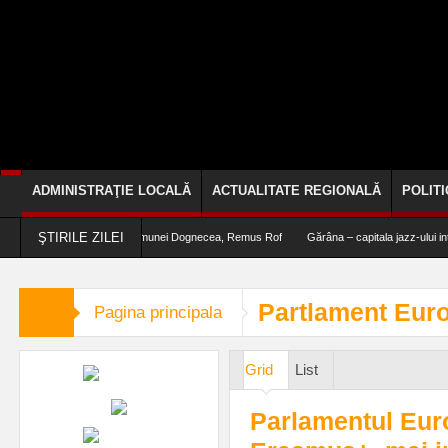
ADMINISTRAŢIE LOCALĂ
ACTUALITATE REGIONALĂ
POLITI
ŞTIRILE ZILEI
PNRR“, afirmă primarul comunei Dognecea, Remus Rof
Gărâna – capitala jazz-ului interna
Partlament Eur
Pagina principala
Grid
List
Parlamentul Eur