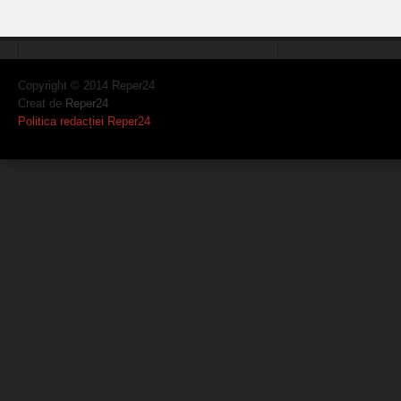
Copyright © 2014 Reper24
Creat de
Reper24
Politica redacției Reper24