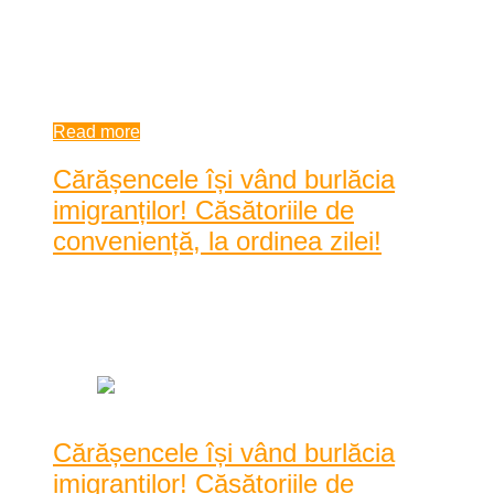
fost reținuți în ultima perioadă de către polițiștii de frontieră.
Aceștia prefer ...
8:01 am
| by
Andrei
|
0 comments
Read more
Cărășencele își vând burlăcia
imigranților! Căsătoriile de
conveniență, la ordinea zilei!
Posted by
Alexandra Jurca
|
Date: 10:33 am
|
0 Comentarii
|
1279 Vizualizari
Cărășencele își vând burlăcia
imigranților! Căsătoriile de