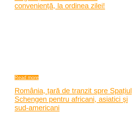
conveniență, la ordinea zilei!
Doi cetățeni din țări care nu aparțin UE au mimat o frumoasă
relație de dragoste cu două cărășence, reuși ...
Doi cetățeni din țări care nu aparțin UE au mimat o frumoasă
relație de dragoste cu două cărășence, reușind aproape să
spună DA în fața stării civile. Totul doar pentru a se bucura de
statutul de cără ...
10:33 am
| by
Alexandra Jurca
|
0 comments
Read more
România, țară de tranzit spre Spațiul
Schengen pentru africani, asiatici și
sud-americani
Posted by
Karina Tincul
|
Date: 11:14 am
|
0 Comentarii