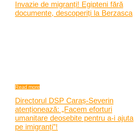
Invazie de migranți! Egipteni fără
documente, descoperiți la Berzasca
În ultimele 48 de ore, poliţiştii de frontieră din cadrul
structurilor teritoriale din nordul, vestul şi ...
În ultimele 48 de ore, poliţiştii de frontieră din cadrul
structurilor teritoriale din nordul, vestul şi sudul ţării au
descoperit, în urma misiunilor desfăşurate în zonele de
competenţă, 19 cetăţeni ...
1:47 pm
| by
Elena Frant
|
0 comments
Read more
Directorul DSP Caraș-Severin
atenționează: „Facem eforturi
umanitare deosebite pentru a-i ajuta
pe imigranți”!