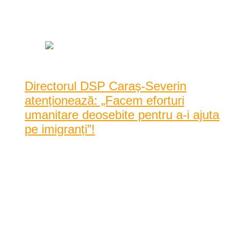
Posted by
Karina Tincul
|
Date: 11:26 am
|
0 Comentarii
|
2570 Vizualizari
Directorul DSP Caraș-Severin
atenționează: „Facem eforturi
umanitare deosebite pentru a-i ajuta
pe imigranți”!
Zeci de imigranți sunt depistați zilnic pe raza județul Caraș-
Severin de reprezentanții Poliției de Fro ...
Zeci de imigranți sunt depistați zilnic pe raza județul Caraș-
Severin de reprezentanții Poliției de Frontieră. În acest
context, directorul Direcției de Sănătate Publică a județului
Caraș-Severin, d ...
11:26 am