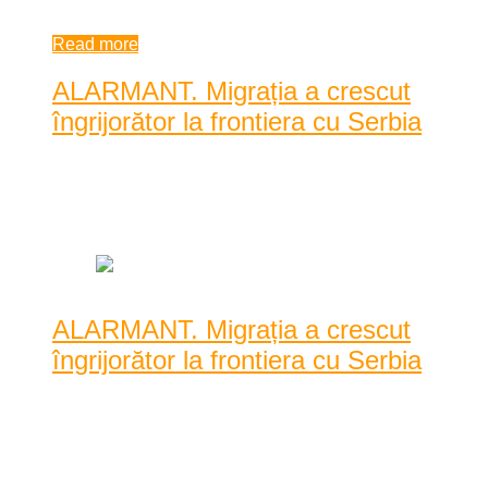
| by
Karina Tincul
|
0 comments
Read more
ALARMANT. Migrația a crescut
îngrijorător la frontiera cu Serbia
Posted by
Andrei
|
Date: 8:01 am
|
0 Comentarii
|
2685 Vizualizari
ALARMANT. Migrația a crescut
îngrijorător la frontiera cu Serbia
Fenomenul migraționist la frontiera cu Serbia a crescut
simțitor de la începutul acestui an. Peste 100 de ...
Fenomenul migraționist la frontiera cu Serbia a crescut
simțitor de la începutul acestui an. Peste 100 de imigranți au