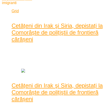
imigranti
Grid
List
Cetățeni din Irak şi Siria, depistați la
Comorâște de poliţiştii de frontieră
cărășeni
Posted by
Karina Tincul
|
Date: 9:20 am
|
(1) Comment
|
1129 Vizualizari
Cetățeni din Irak şi Siria, depistați la
Comorâște de poliţiştii de frontieră
cărășeni