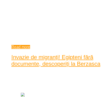
15 cetăţeni din Irak şi Siria, care intenţionau să ajungă ilegal
într-un stat din vestul Europei, ...
15 cetăţeni din Irak şi Siria, care intenţionau să ajungă ilegal
într-un stat din vestul Europei, au fost depistați la finalul
săptămânii trecute de poliţiştii de frontieră din cadrul
Sectorulu ...
9:20 am
| by
Karina Tincul
|
(1) Comment
Read more
Invazie de migranți! Egipteni fără
documente, descoperiți la Berzasca
Posted by
Elena Frant
|
Date: 1:47 pm
|
0 Comentarii
|
4722 Vizualizari