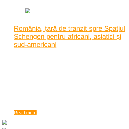
|
928 Vizualizari
România, țară de tranzit spre Spațiul
Schengen pentru africani, asiatici și
sud-americani
Poliţiştii de frontieră din cadrul Sectorului Poliţiei de Frontieră
Sânnicolau Mare au reţinut un grup fo ...
Poliţiştii de frontieră din cadrul Sectorului Poliţiei de Frontieră
Sânnicolau Mare au reţinut un grup format din patru persoane
care încerca să treacă ilegal frontiera, pentru a ajunge în
Spaţiul Sch ...
11:14 am
| by
Karina Tincul
|
0 comments
Read more