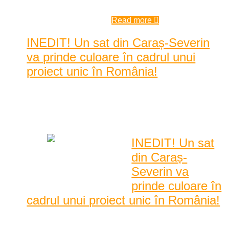
| by
Karina Tincul
|
(1) Comment
Read more
INEDIT! Un sat din Caraș-Severin
va prinde culoare în cadrul unui
proiect unic în România!
Posted by
Karina Tincul
|
Date: 8:30 am
|
0 Comentarii
|
4462 Vizualizari
INEDIT! Un sat
din Caraș-
Severin va
prinde culoare în
cadrul unui proiect unic în România!
Proiect ambițios și inedit în satul Eftimie Murgu (Rudăria)