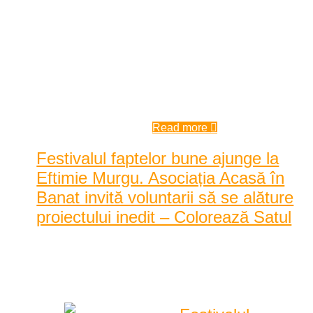
proiectul cel mai mare proiect de
renovare din Banat mai au la
dispoziție o săptămână pentru a se
înscrie. Color the
Village/Colorează Satul va avea
loc în pe ...
7:59 am
| by
Karina Tincul
|
0 comments
Read more
Festivalul faptelor bune ajunge la
Eftimie Murgu. Asociația Acasă în
Banat invită voluntarii să se alăture
proiectului inedit – Colorează Satul
Posted by
Elena Frant
|
Date: 3:42 pm
|
0 Comentarii
|
1024 Vizualizari