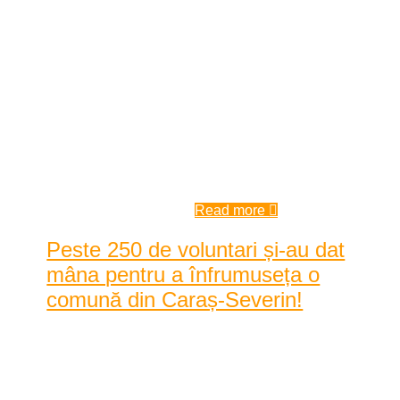
Eftimie Murgu prin intermediul Color the Village ...
Asociația Acasă în Banat, cea care
a dat culoare satului Eftimie
Murgu prin intermediul Color the
Village, vine acum cu o nouă
inițiativă inedită. Membrii
asociației și-au propus acum să
scoată la lum ...
10:00 am
| by
Karina Tincul
|
0 comments
Read more
Peste 250 de voluntari și-au dat
mâna pentru a înfrumuseța o
comună din Caraș-Severin!
Posted by
Karina Tincul
|
Date: 9:00 am
|
0 Comentarii
|
2111 Vizualizari