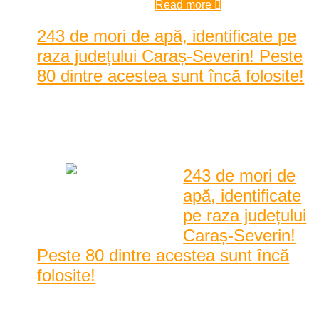
Read more
243 de mori de apă, identificate pe
raza județului Caraș-Severin! Peste
80 dintre acestea sunt încă folosite!
Posted by
Karina Tincul
|
Date: 2:00 pm
|
(1) Comment
|
2836 Vizualizari
243 de mori de
apă, identificate
pe raza județului
Caraș-Severin!
Peste 80 dintre acestea sunt încă
folosite!
Peste 240 de mori de apă au fost identificate în județul
Caraș-Severin de reprezentanții Asociației Acasă ...