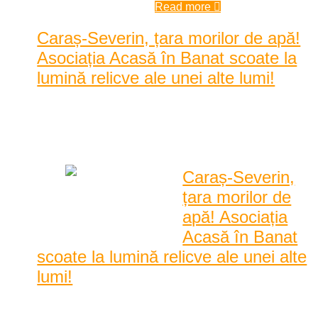
Read more
Caraș-Severin, țara morilor de apă!
Asociația Acasă în Banat scoate la
lumină relicve ale unei alte lumi!
Posted by
Karina Tincul
|
Date: 10:00 am
|
0 Comentarii
|
1822 Vizualizari
Caraș-Severin,
țara morilor de
apă! Asociația
Acasă în Banat
scoate la lumină relicve ale unei alte
lumi!
Asociația Acasă în Banat, cea care a dat culoare satului