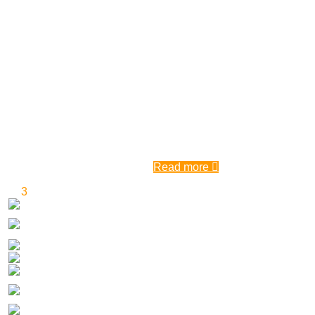
din Caraș-Severin, unde Asociația Acasă în Ba ...
Proiect ambițios și inedit în satul
Eftimie Murgu (Rudăria) din
Caraș-Severin, unde Asociația
Acasă în Banat și Primăria
comunei își propune să reabiliteze
și să zugrăvească peste 30 de case
în cadrul ...
8:30 am
| by
Karina Tincul
|
0 comments
Read more
1
2
3
4