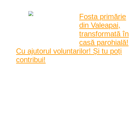
|
1626 Vizualizari
Fosta primărie
din Valeapai,
transformată în
casă parohială!
Cu ajutorul voluntarilor! Și tu poți
contribui!
Asociația Acasă în Banat împreună cu Parohia Ortodoxă din
Valeapai, comuna Ramna, organizează sâmbătă, 2 ...
Asociația Acasă în Banat
împreună cu Parohia Ortodoxă
din Valeapai, comuna Ramna,
organizează sâmbătă, 2 martie, o
amplă intervenție de renovare a
clădirii fostei primării din
localitate, pentru a o t ...
10:01 am