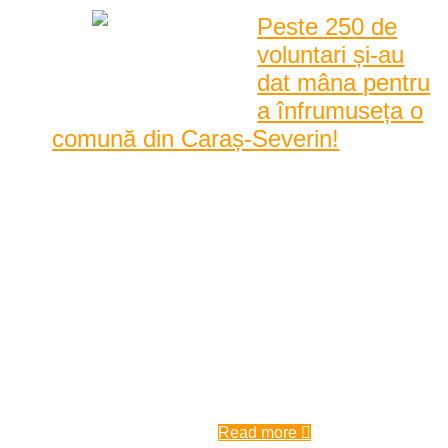
Peste 250 de
voluntari și-au
dat mâna pentru
a înfrumuseța o
comună din Caraș-Severin!
Peste 250 de voluntari și-au dat mâna într-un adevarat
maraton al faptelor bune, pentru a duce la îndepli ...
Peste 250 de voluntari și-au dat
mâna într-un adevarat maraton al
faptelor bune, pentru a duce la
îndeplinire unul din cele mai
inedite proiecte derulate până în
prezent în județul Caraș-Severin.
Aces ...
9:00 am
| by
Karina Tincul
|
0 comments
Read more