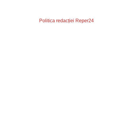
Copyright © 2014 Reper24
Creat de
Reper24
Politica redacției Reper24