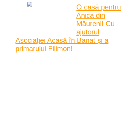
O casă pentru
Anica din
Măureni! Cu
ajutorul
Asociației Acasă în Banat și a
primarului Filimon!
Reprezentanții Asociației Acasă în Banat au reușit din nou să
facă o bucurie unei persoane lipsită de mij ...
Reprezentanții Asociației Acasă în
Banat au reușit din nou să facă o
bucurie unei persoane lipsită de
mijloace materiale. De data
aceasta, membrii asociației și-au
dat mâna cu Brian Filimon,
primarul ...
9:18 am
| by
Karina Tincul
|
0 comments