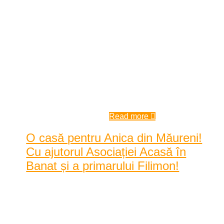
Peste 240 de mori de apă au fost
identificate în județul Caraș-
Severin de reprezentanții
Asociației Acasă în Banat, care a
derulat în ultimele luni un proiect
pe cât de inedit, pe atât de valoros.
Num ...
2:00 pm
| by
Karina Tincul
|
(1) Comment
Read more
O casă pentru Anica din Măureni!
Cu ajutorul Asociației Acasă în
Banat și a primarului Filimon!
Posted by
Karina Tincul
|
Date: 9:18 am
|
0 Comentarii
|
5437 Vizualizari