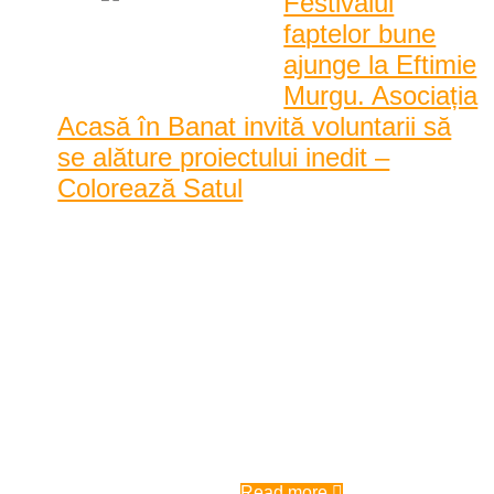
Festivalul
faptelor bune
ajunge la Eftimie
Murgu. Asociația
Acasă în Banat invită voluntarii să
se alăture proiectului inedit –
Colorează Satul
Timp de 3 de zile, în perioada 20-22 iunie, cel puțin 30 de
case din localitatea Eftimie Murgu, județul C ...
Timp de 3 de zile, în perioada 20-
22 iunie, cel puțin 30 de case din
localitatea Eftimie Murgu, județul
Caraș-Severin, vor fi zugrăvite de
cei care doresc să dea culoare,
printr-o faptă bună, fațadelo ...
3:42 pm
| by
Elena Frant
|
0 comments
Read more