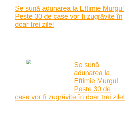
Se sună adunarea la Eftimie Murgu!
Peste 30 de case vor fi zugrăvite în
doar trei zile!
Posted by
Karina Tincul
|
Date: 7:59 am
|
0 Comentarii
|
1359 Vizualizari
Se sună
adunarea la
Eftimie Murgu!
Peste 30 de
case vor fi zugrăvite în doar trei zile!
Persoanele interesate să participe proiectul cel mai mare
proiect de renovare din Banat mai au la ...
Persoanele interesate să participe