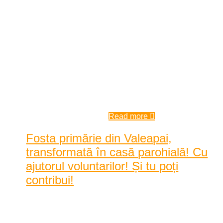
Astăzi se dă startul la „Color the Village”, un proiect
ambițios și unic în România, în cadrul căr ...
Astăzi se dă startul la „Color the
Village”, un proiect ambițios și
unic în România, în cadrul căruia
inițiatorii, Asociația Acasă în
Banat și Primăria Eftimie Murgu,
își propun să reabiliteze ...
10:30 am
| by
Karina Tincul
|
0 comments
Read more
Fosta primărie din Valeapai,
transformată în casă parohială! Cu
ajutorul voluntarilor! Și tu poți
contribui!
Posted by
Karina Tincul
|
Date: 10:01 am
|
(1) Comment