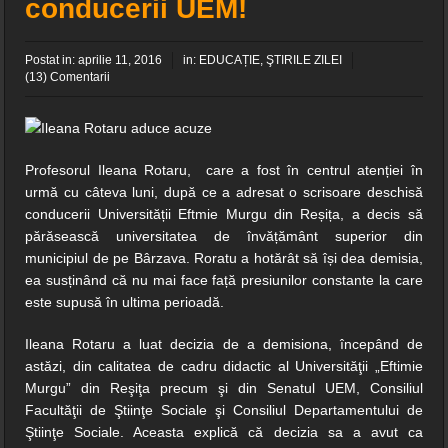
conducerii UEM!
Marga!
Postat in:
aprilie 11, 2016
in:
EDUCAȚIE
,
ŞTIRILE ZILEI
29 de percheziții, 6 rețineri, alcool și țigări confiscate
(13) Comentarii
Toleranță zero la fapte reprobabile din industria ospitalității – comisarii
ANPC închid terase în zona gării din Herculane!
Profesorul Ileana Rotaru, care a fost în centrul atenției în
Spre deosebire de politicieni clericii când promit, chiar fac!
urmă cu câteva luni, după ce a adresat o scrisoare deschisă
conducerii Universității Eftmie Murgu din Reșița, a decis să
INFORMARE
părăsească universitatea de învățământ superior din
municipiul de pe Bârzava. Roratu a hotărât să își dea demisia,
Știința din spatele îmbrăcămintei de compresie pentru alergare
ea susținând că nu mai face față presiunilor constante la care
este supusă în ultima perioadă.
Ileana Rotaru a luat decizia de a demisiona, începând de
astăzi, din calitatea de cadru didactic al Universităţii „Eftimie
Murgu” din Reşiţa precum şi din Senatul UEM, Consiliul
Facultăţii de Ştiinţe Sociale şi Consiliul Departamentului de
Ştiinţe Sociale. Aceasta explică că decizia sa a avut ca