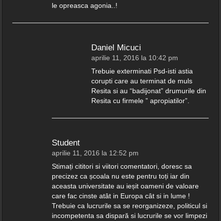
le opreasca agonia..!
Daniel Micuci
aprilie 11, 2016 la 10:42 pm
Trebuie exterminati Psd-isti astia
corupti care au terminat de muls
Resita si au “badijonat” drumurile din
Resita cu firmele ” apropiatilor”.
Student
aprilie 11, 2016 la 12:52 pm
Stimați cititori si viitori comentatori, doresc sa
precizez ca școala nu este pentru toți iar din
aceasta universitate au ieșit oameni de valoare
care fac cinste atât in Europa cât si in lume !
Trebuie ca lucrurile sa se reorganizeze, politicul si
incompetenta sa dispară si lucrurile se vor limpezi