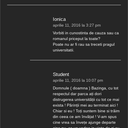
Ionica
aprilie 11, 2016 la 3:27 pm
Vorbiti in cunostinta de cauza sau ca
romanul priceput la toate?
Poate nu ar fi rau sa treceti pragul
universitatii.
Student
aprilie 11, 2016 la 10:07 pm
Domnule ( doamna ) Bazinga, cu tot
respectul dar parca ați dori
distrugerea universității cu tot ce mai
exista ! Părinții mei au terminat aici !
Chiar si eu ! Toți suntem bine si trăim
din ceea ce am învățat ! V-am spus
cine vrea sa învețe ajunge departe