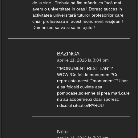
de la sine ! Trebuie sa fim mândri ca încă mai
avem o universitate in oraș ! Doresc succes in
activitatea universitară tuturor profesorilor care
chiar profesează in acest monument reșițean !
Dumnezeu sa va si sa ne ajute !
BAZINGA
aprilie 11, 2016 la 3:04 pm
“”MONUMENT RESITEAN”‘?
WOW!!Ce fel de monument?Ce
reprezinta acest “”monument”‘?Usor
e sa folositi cuvinte asa
pompoase,solemne si prea mari,care
nu au acoperire,ci doar sporesc
ridicolul situatiei!PAROL!
Nelu