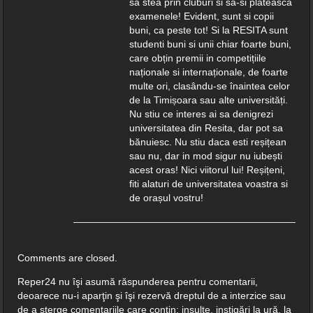
sa stea prin cluburi si sa-si plătească
examenele! Evident, sunt si copii
buni, ca peste tot! Si la RESITA sunt
studenti buni si unii chiar foarte buni,
care obțin premii in competițiile
naționale si internaționale, de foarte
multe ori, clasându-se înaintea celor
de la Timișoara sau alte universități.
Nu stiu ce interes ai sa denigrezi
universitatea din Resita, dar pot sa
bănuiesc. Nu stiu daca esti reșițean
sau nu, dar in mod sigur nu iubești
acest oras! Nici viitorul lui! Reșițeni,
fiti alaturi de universitatea voastra si
de orașul vostru!
Comments are closed.
Reper24 nu îşi asumă răspunderea pentru comentarii,
deoarece nu-i aparţin şi îşi rezervă dreptul de a interzice sau
de a şterge comentariile care conţin: insulte, instigări la ură, la