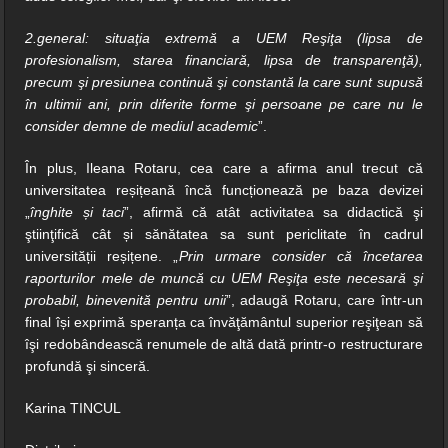
2.general: situaţia extremă a UEM Reşiţa (lipsa de
profesionalism, starea financiară, lipsa de transparenţă),
precum şi presiunea continuă şi constantă la care sunt supusă
în ultimii ani, prin diferite forme şi persoane pe care nu le
consider demne de mediul academic
”.
În plus, Ileana Rotaru, cea care a afirma anul trecut că
universitatea reșițeană încă funcționează pe baza devizei
„
înghite și taci
”, afirmă că atât activitatea sa didactică şi
ştiinţifică cât și sănătatea sa sunt periclitate în cadrul
universității reșițene. „
Prin urmare consider că încetarea
raporturilor mele de muncă cu UEM Reşiţa este necesară şi
probabil, binevenită pentru unii
”, adaugă Rotaru, care într-un
final își exprimă speranța ca învăţământul superior reşiţean să
îşi redobândească renumele de altă dată printr-o restructurare
profundă şi sinceră.
Karina TINCUL