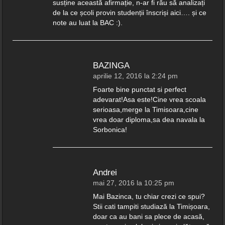
susține această afirmație, n-ar fi rău să analizați
de la ce școli provin studenții înscriși aici…. și ce
note au luat la BAC :).
BAZINGA
aprilie 12, 2016 la 2:24 pm
Foarte bine punctat si perfect
adevarat!Asa este!Cine vrea scoala
serioasa,merge la Timisoara,cine
vrea doar diploma,sa dea navala la
Sorbonica!
Andrei
mai 27, 2016 la 10:25 pm
Mai Bazinca, tu chiar crezi ce spui?
Stii cati tampiti studiază la Timișoara,
doar ca au bani sa plece de acasă,