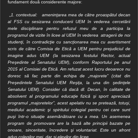
fundament două considerente majore:
„
1. contextual: ameninţarea mea de către proaspătul decan
al FSS cu sesizarea conducerii UEM în vederea cercetării
mele disciplinare pentru refuzul meu de a participa la
programul de vizite în licee al UEM în vederea atragerii de noi
studenţi, în contradicţie cu sancţionarea mea cu avertisment
scris de către Comisia de Etică a UEM pentru prejudiciul de
imagine adus UEM (la sesizarea fostului Rector, actual
Preşedinte al Senatului UEM), conform Raportului pe anul
2015 al Comisiei de Etică. Am refuzat acest lucru deoarece nu
doresc să fac parte din echipa de „majorete” (citat din
Preşedintele Senatului UEM Reşiţa, la una din şedinţele
Senatului UEM). Consider că dacă dl. Decan, în calitate de
absolvent al programului educaţie fizică şi sport apreciază
programul „majoretelor”, acest apelativ nu se pretează, totuşi,
mediului academic şi spiritului colegial pentru cei care sunt
puşi într-o situaţie asemănătoare cu a mea. Un asemenea
program de promovare are la bază alte principii bazate pe
onoare, sinceritate, încredere şi voluntariat. Este un afront
adus colegilor mei, dar şi elevilor din licee.