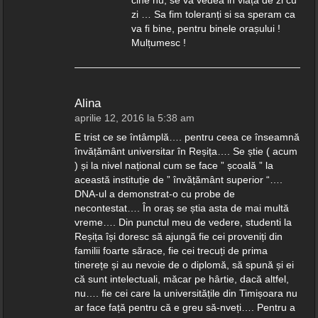
cine nu, se va vedea in viața de zi cu
zi … Sa fim toleranți si sa speram ca
va fi bine, pentru binele orașului !
Mulțumesc !
Alina
aprilie 12, 2016 la 5:38 am
E trist ce se întâmplă…. pentru ceea ce înseamnă
învățământ universitar în Reșița…. Se știe ( acum
) și la nivel național cum se face ” școală ” la
această instituție de ” învățământ superior “….
DNA-ul a demonstrat-o cu probe de
necontestat…. În oraș se știa asta de mai multă
vreme…. Din punctul meu de vedere, studenti la
Reșița își doresc să ajungă fie cei proveniți din
familii foarte sărace, fie cei trecuți de prima
tinerețe și au nevoie de o diplomă, să spună și ei
că sunt intelectuali, măcar pe hârtie, dacă altfel,
nu…. fie cei care la universitățile din Timișoara nu
ar face față pentru că e greu să-nveți…. Pentru a