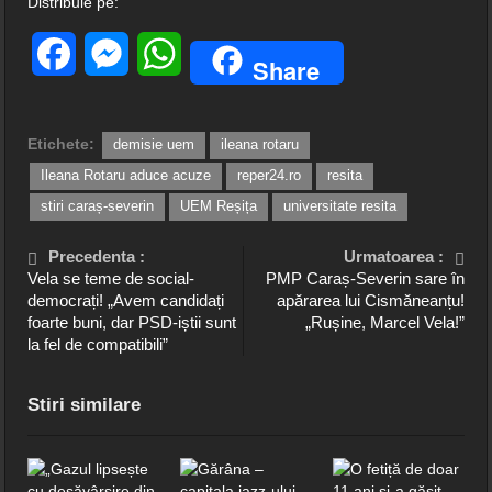
Distribuie pe:
Facebook
Messenger
WhatsApp
Share
Etichete:
demisie uem
ileana rotaru
Ileana Rotaru aduce acuze
reper24.ro
resita
stiri caraș-severin
UEM Reșița
universitate resita
Precedenta :
Urmatoarea :
Vela se teme de social-
PMP Caraș-Severin sare în
democrați! „Avem candidați
apărarea lui Cismăneanțu!
foarte buni, dar PSD-iștii sunt
„Rușine, Marcel Vela!”
la fel de compatibili”
Stiri similare