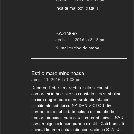
aprilie 11, 2016 la 7:32 pm
Inca te mai poti trata!!!
BAZINGA
aprilie 11, 2016 la 8:13 pm
Numai cu tine de mana!
Esti o mare mincinoasa
aprilie 11, 2016 la 1:33 pm
Doamna Rotaru mergeti linistita si cautati in
camara si in beci si o sa constatati ca sunt pline
cu icre negre toate cumparate din afacerile
cinstite ale sotului cu NAIDAN VICTOR din
contracte de publicitate culese din sutele de
hectare concesionate sau cumparate cinstit SAU
cand mulgeti oile cumparate cinstit . Cati banii ati
incasat la firma sotului din contracte cu STATUL