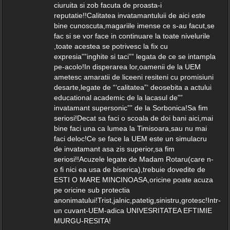
ciuruita si zob facuta de proasta-i
reputatie!!Calitatea invatamantuluii de aici este
bine cunoscuta,magariile imense ce s-au facut,se
fac si se vor face in continuare la toate nivelurile
,toate acestea se potrivesc la fix cu
expresia””inghite si taci”” legata de ce se intampla
pe-acolo!In disperarea lor,oamenii de la UEM
ametesc amaratii de liceeni resiteni cu promisiuni
desarte,legate de “‘calitatea”‘ deosebita a actului
educational academic de la lacasul de””
invatamant supersonic”” de la Sorbonica!Sa fim
seriosi!Decat sa faci o scoala de doi bani aici,mai
bine faci una ca lumea la Timisoara,sau nu mai
faci deloc!Ce se face la UEM este un simulacru
de invatamant asa zis superior,sa fim
seriosi!!Acuzele legate de Madam Rotaru(care n-
o fi nici ea usa de biserica),trebuie dovedite de
ESTI O MARE MINCINOASA,oricine poate acuza
pe oricine sub protectia
anonimatului!Trist,jalnic,patetig,sinistru,grotesc!Intr-
un cuvant-UEM-adica UNIVESRITATEA EFTIMIE
MURGU-RESITA!