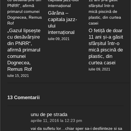
Gărâna –
capitala jazz-
ului
„Gazul lipsește
O fetiță de doar
internațional
cu desăvârșire
11 ani și-a găsit
iulie 09, 2021
din PNRR“,
sfârșitul într-o
afirmă primarul
mică piscină de
comunei
plastic, din
Dognecea,
curtea casei
Remus Rof
iulie 09, 2021
iulie 15, 2021
13 Comentarii
unu de pe strada
aprilie 11, 2016 la 12:23 pm
vai da sufletu lor…chiar sper sa-i desfiinteze si sa