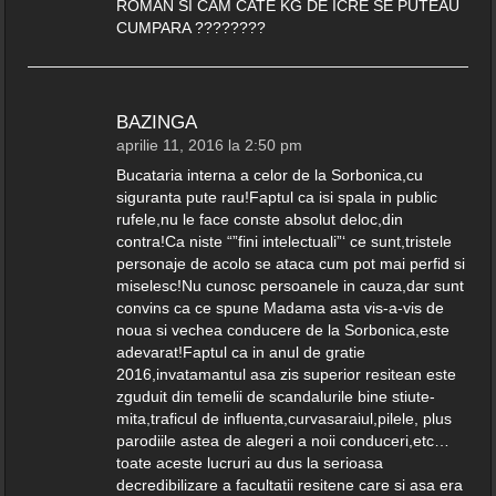
ROMAN SI CAM CATE KG DE ICRE SE PUTEAU
CUMPARA ????????
BAZINGA
aprilie 11, 2016 la 2:50 pm
Bucataria interna a celor de la Sorbonica,cu
siguranta pute rau!Faptul ca isi spala in public
rufele,nu le face conste absolut deloc,din
contra!Ca niste “”fini intelectuali”‘ ce sunt,tristele
personaje de acolo se ataca cum pot mai perfid si
miselesc!Nu cunosc persoanele in cauza,dar sunt
convins ca ce spune Madama asta vis-a-vis de
noua si vechea conducere de la Sorbonica,este
adevarat!Faptul ca in anul de gratie
2016,invatamantul asa zis superior resitean este
zguduit din temelii de scandalurile bine stiute-
mita,traficul de influenta,curvasaraiul,pilele, plus
parodiile astea de alegeri a noii conduceri,etc…
toate aceste lucruri au dus la serioasa
decredibilizare a facultatii resitene care si asa era