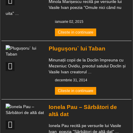
Minola Marișescu recită pe versurile lui
Vasile Ivan poezia "Omule nici când nu
uita" ...
ianuarie 02, 2015
Citeste in continuare
Plugușoru` lui Taban
Minunații copii de la Doclin împreuna cu
Mezeniuc Ovidiu, preotul satului Doclin și
Vasile Ivan creatorul ...
decembrie 31, 2014
Citeste in continuare
Ionela Pau – Sărbători de
altă dat
Ionela Pau recită pe versurile lui Vasile
Ivan poezia "Sărbători de altă dat" ...