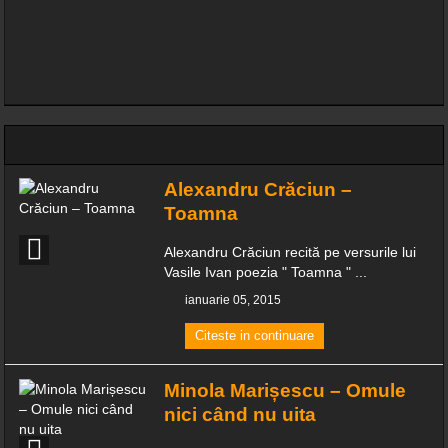
29 de percheziții, 6 rețineri, alcool și țigări confiscate
Toleranță zero la fapte reprobabile din industria ospitalității – comisarii
ANPC închid terase în zona gării din Herculane!
Spre deosebire de politicieni clericii când promit, chiar fac!
INFORMARE
Alexandru Crăciun –
Toamna
Știința din spatele îmbrăcămintei de compresie pentru alergare
Alexandru Crăciun recită pe versurile lui
Vasile Ivan poezia " Toamna " ...
ianuarie 05, 2015
Citeste in continuare
Minola Marișescu – Omule
nici când nu uita