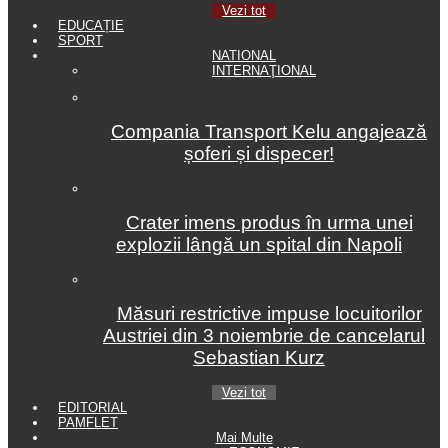
Vezi tot
EDUCAȚIE
SPORT
NATIONAL
INTERNAŢIONAL
Compania Transport Kelu angajează
șoferi și dispecer!
Crater imens produs în urma unei
explozii lângă un spital din Napoli
Măsuri restrictive impuse locuitorilor
Austriei din 3 noiembrie de cancelarul
Sebastian Kurz
Vezi tot
EDITORIAL
PAMFLET
Mai Multe