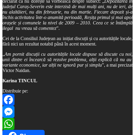
declarat că nu dorește să vorbească despre subiect: „
Depozitarea în
județul Caraș-Severin este interzisă de mai mulți ani, nu de ieri, de
nu alaltăieri, nu din februarie, nu din martie. Fiecare depozit și-a
închis activitatea într-o anumită perioadă, Reșița primul și mai apoi
orașele și comunele la nivel de 2009 – 2010. Ceea ce se întâmplă
ilegal nu vreau să comentez
”.
Cei de la Consiliul Județean au inițiat discuții și cu autoritățile locale,
fără nici un rezultat notabil până în acest moment.
„
Am pornit discuții cu autoritățile locale dispuse să discute cu noi,
unii dintre ei încearcă să rezolve problema, alții explică că nu au
variante economice, iar alții ne ignoră pur și simplu
”, a mai precizat
Victor Naidan.
Karina TINCUL
Distribuie pe:
Facebook
Messenger