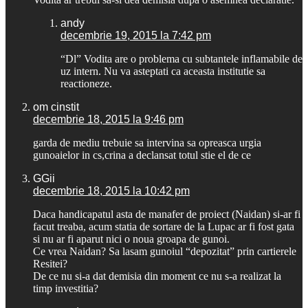
andy
decembrie 19, 2015 la 7:42 pm
“Dl” Vodita are o problema cu subtantele inflamabile de
uz intern. Nu va asteptati ca aceasta institutie sa
reactioneze.
om cinstit
decembrie 18, 2015 la 9:46 pm
garda de mediu trebuie sa intervina sa opreasca urgia
gunoaielor in cs,crina a declansat totul stie el de ce
GGii
decembrie 18, 2015 la 10:42 pm
Daca handicapatul asta de manafer de proiect (Naidan) si-ar fi
facut treaba, acum statia de sortare de la Lupac ar fi fost gata
si nu ar fi aparut nici o noua groapa de gunoi.
Ce vrea Naidan? Sa lasam gunoiul “depozitat” prin cartierele
Resitei?
De ce nu si-a dat demisia din moment ce nu s-a realizat la
timp investitia?