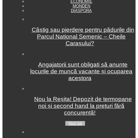
ECONOMIE
MONDEN
DIASPORA
Câștig sau pierdere pentru pădurile din
Parcul Național Semenic – Cheile
Carașului?
Angajatorii sunt obligați să anunțe
locurile de muncă vacante și ocuparea
acestora
Nou la Reșița! Depozit de termopane
noi și second hand la prețuri fără
concurență!
Vezi tot