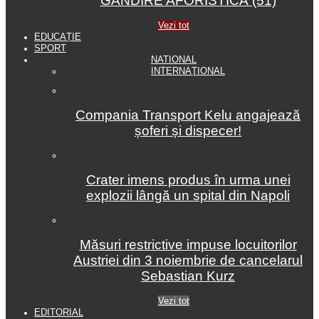
GÂNDIRE AFORISTICĂ (51)
Vezi tot
EDUCAȚIE
SPORT
NATIONAL
INTERNAŢIONAL
Compania Transport Kelu angajează
șoferi și dispecer!
Crater imens produs în urma unei
explozii lângă un spital din Napoli
Măsuri restrictive impuse locuitorilor
Austriei din 3 noiembrie de cancelarul
Sebastian Kurz
Vezi tot
EDITORIAL