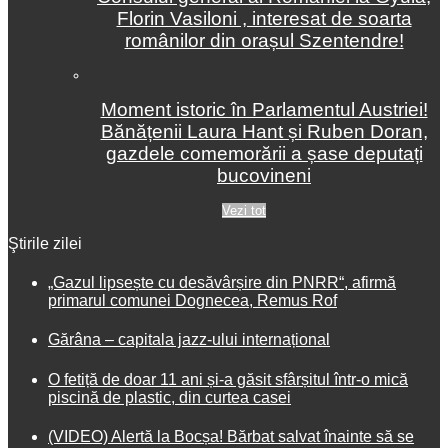
Florin Vasiloni , interesat de soarta
românilor din orașul Szentendre!
Moment istoric în Parlamentul Austriei!
Bănățenii Laura Hant și Ruben Doran,
gazdele comemorării a șase deputați
bucovineni
Vezi tot
Ştirile zilei
„Gazul lipsește cu desăvârșire din PNRR“, afirmă
primarul comunei Dognecea, Remus Rof
Gărâna – capitala jazz-ului internațional
O fetiță de doar 11 ani și-a găsit sfârșitul într-o mică
piscină de plastic, din curtea casei
(VIDEO) Alertă la Bocșa! Bărbat salvat înainte să se