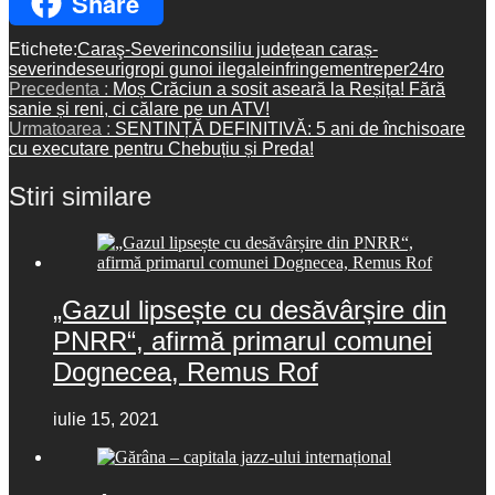
Share
WhatsApp
Etichete:
Caraş-Severin
consiliu județean caraș-
severin
deseuri
gropi gunoi ilegale
infringement
reper24
ro
Precedenta :
Moș Crăciun a sosit aseară la Reșița! Fără
sanie și reni, ci călare pe un ATV!
Urmatoarea :
SENTINȚĂ DEFINITIVĂ: 5 ani de închisoare
cu executare pentru Chebuțiu și Preda!
Stiri similare
„Gazul lipsește cu desăvârșire din
PNRR“, afirmă primarul comunei
Dognecea, Remus Rof
iulie 15, 2021