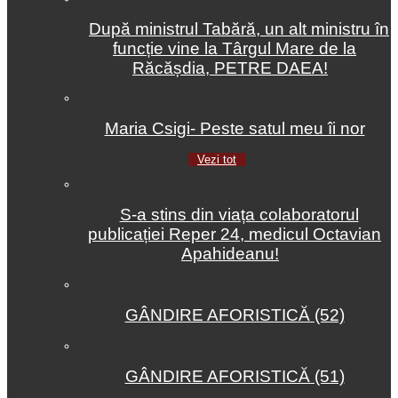
După ministrul Tabără, un alt ministru în
funcție vine la Târgul Mare de la
Răcășdia, PETRE DAEA!
Maria Csigi- Peste satul meu îi nor
Vezi tot
S-a stins din viața colaboratorul
publicației Reper 24, medicul Octavian
Apahideanu!
GÂNDIRE AFORISTICĂ (52)
GÂNDIRE AFORISTICĂ (51)