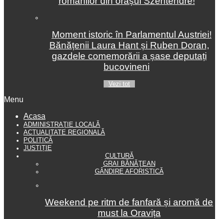
românilor din orașul Szentendre!
Moment istoric în Parlamentul Austriei!
Bănățenii Laura Hant și Ruben Doran,
gazdele comemorării a șase deputați
bucovineni
Vezi tot
Menu
Acasa
ADMINISTRAŢIE LOCALĂ
ACTUALITATE REGIONALĂ
POLITICĂ
JUSTIȚIE
CULTURĂ
GRAI BĂNĂŢEAN
GÂNDIRE AFORISTICĂ
Weekend pe ritm de fanfară și aromă de
must la Oravița