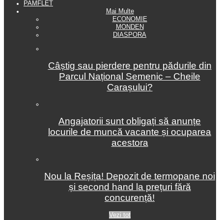
PAMFLET
Mai Multe
ECONOMIE
MONDEN
DIASPORA
Câștig sau pierdere pentru pădurile din
Parcul Național Semenic – Cheile
Carașului?
Angajatorii sunt obligați să anunțe
locurile de muncă vacante și ocuparea
acestora
Nou la Reșița! Depozit de termopane noi
și second hand la prețuri fără
concurență!
Vezi tot