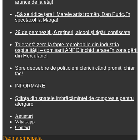
arunce de la etaj!
„Să se ridice țara!“ Marele artist român, Dan Puric, în
spectacol la Marga!
29 de percheziții, 6 rețineri, alcool și țigări confiscate
Toleranță zero la fapte reprobabile din industria
ospitalității – comisarii ANPC închid terase în zona gării
din Herculane!
Spre deosebire de politicieni clericii când promit, chiar
fac!
INFORMARE
Știința din spatele îmbrăcămintei de compresie pentru
alergare
Anunturi
Whatsapp
Contact
Pagina principala