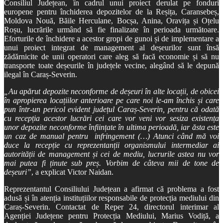
Consiliul Județean, în cadrul unui proiect derulat pe fonduri
europene pentru închiderea depozitelor de la Reșița, Caransebeș,
Moldova Nouă, Băile Herculane, Bocșa, Anina, Oravița și Oțelu
Roșu, lucrările urmând să fie finalizate în perioada următoare.
Eforturile de închidere a acestor gropi de gunoi și de implementare a
unui proiect integrat de management al deșeurilor sunt însă
zădărnicite de unii operatori care aleg să facă economie și să nu
transporte toate deșeurile în județele vecine, alegând să le depună
ilegal în Caraș-Severin.
„Au apărut depozite neconforme de deșeuri în alte locații, de obicei
în apropierea locațiilor anterioare pe care noi le-am închis și care
pun într-un pericol evident județul Caraș-Severin, pentru că odată
cu recepția acestor lucrări cei care vor veni vor sesiza existența
unor depozite neconforme înființate în ultima perioadă, iar ăsta este
un caz de manual pentru infringement (…) Atunci când mă voi
duce la recepție cu reprezentanții organismului intermediar ai
autorității de management și cei de mediu, lucrurile astea nu vor
mai putea fi ținute sub preș. Vorbim de câteva mii de tone de
deșeuri”
, a explicat Victor Naidan.
Reprezentantul Consiliului Județean a afirmat că problema a fost
adusă și în atenția instituțiilor responsabile de protecția mediului din
Caraș-Severin. Contactat de Reper 24, directorul interimar al
Agenției Județene pentru Protecția Mediului, Marius Vodiță, a