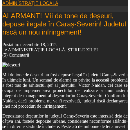
ADMINISTRAŢIE LOCALĂ
ALARMANT! Mii de tone de deșeuri,
depuse ilegale în Caraș-Severin! Județul
riscă un nou infringement!
Postat in:
decembrie 18, 2015
in:
ADMINISTRAŢIE LOCALĂ
,
ŞTIRILE ZILEI
(5) Comentarii
Mii de tone de deșeuri au fost depuse ilegal în județul Caraș-Severin
în ultimele luni. Un semnal de alarmă cu privire la această problemă
a fost tras de arhitectul șef al județului, Victor Naidan, cel care se
ocupă de implementarea proiectului de realizare a unui sistem
integrat de management al deșeurilor în Caraș-Severin. Conform lui
Naidan, dacă problema nu va fi rezolvată, județul riscă declanșarea
unei noi proceduri de infringement.
Depozitarea deșeurilor în județul Caraș-Severin este interzisă deja de
câțiva ani, fostele depozite urbane, considerate neconforme aflându-
se în diferite stadii de închidere. Peste 26 de milioane de lei a investit