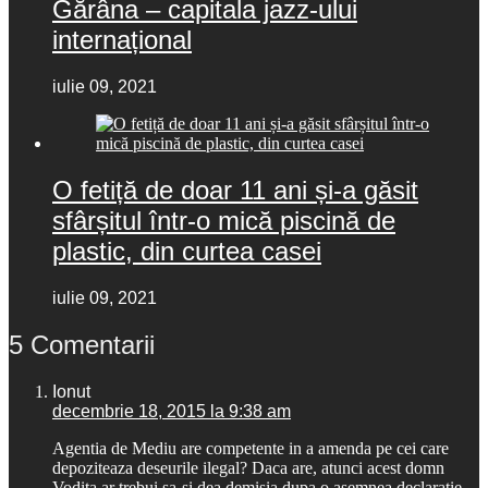
Gărâna – capitala jazz-ului
internațional
iulie 09, 2021
O fetiță de doar 11 ani și-a găsit
sfârșitul într-o mică piscină de
plastic, din curtea casei
iulie 09, 2021
5 Comentarii
Ionut
decembrie 18, 2015 la 9:38 am
Agentia de Mediu are competente in a amenda pe cei care
depoziteaza deseurile ilegal? Daca are, atunci acest domn
Vodita ar trebui sa-si dea demisia dupa o asemnea declaratie.