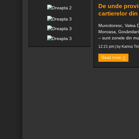
De unde prov
cartierelor di
Muncitoresc, Valea 
Moroasa, Govândari 
– sunt zonele din muni
12:21 pm
| by
Karina Tin
Read more