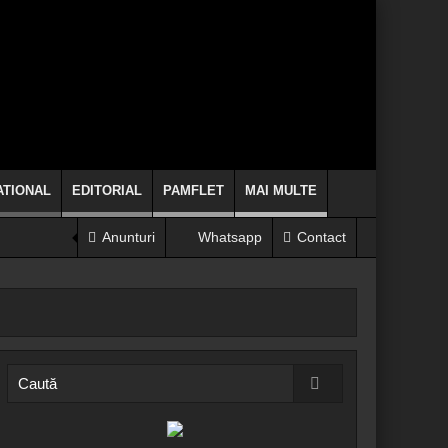
ATIONAL
EDITORIAL
PAMFLET
MAI MULTE
Anunturi
Whatsapp
Contact
 să se arunce de la etaj!
de politicieni clericii când promit, chiar fac!
INFORMARE