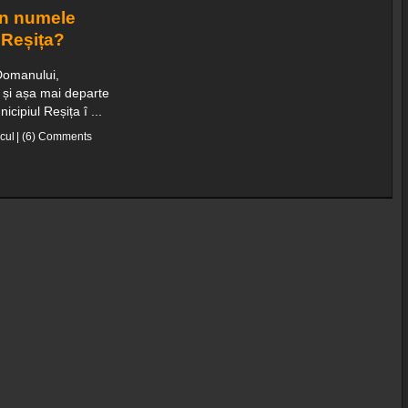
in numele
n Reșița?
Domanului,
și așa mai departe
cipiul Reșița î ...
cul
|
(6) Comments