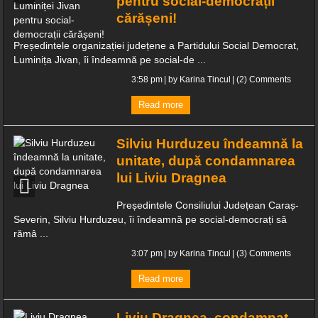
pentru social-democrații
cărășeni!
29 de percheziții, 6 rețineri, alcool și țigări confiscate
Președintele organizației județene a Partidului Social Democrat,
Toleranță zero la fapte reprobabile din industria ospitalității – comisarii
Luminița Jivan, îi îndeamnă pe social-de ...
ANPC închid terase în zona gării din Herculane!
3:58 pm
| by
Karina Tincul
|
(2) Comments
Spre deosebire de politicieni clericii când promit, chiar fac!
Read more
INFORMARE
Silviu Hurduzeu îndeamnă la
Știința din spatele îmbrăcămintei de compresie pentru alergare
unitate, după condamnarea
lui Liviu Dragnea
Președintele Consiliului Județean Caraș-
Severin, Silviu Hurduzeu, îi îndeamnă pe social-democrați să
rămâ ...
3:07 pm
| by
Karina Tincul
|
(3) Comments
Read more
Liviu Dragnea, condamnat