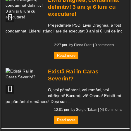
definitiv! 3 ani și 6 luni cu
executare!
Președintele PSD, Liviu Dragnea, a fost
condamnat. Liderul stângii are de executat 3 ani și 6 luni de înc
...
2:27 pm
| by
Elena Frant
|
0 comments
Read more
Există Rai în Caraș
Severin!?
O, voi pământeni, voi români, voi
cărășeni! Bucurați-vă! Osana! Există rai
pe pământul românesc! Deși sun ...
12:01 pm
| by
Sergiu Taban
|
(4) Comments
Read more