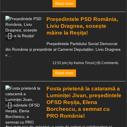
Read more
Președintele PSD România,
Liviu Dragnea, sosește
mâine la Reșița!
Președintele Partidului Social Democrat
din România și președinte al Camerei Deputaților, Liviu Dragnea
v ...
12:52 pm
| by
Karina Tincul
|
(9) Comments
Read more
Fosta prietenă la cataramă a
Luminiței Jivan, președintele
OFSD Reșița, Elena
Borchescu, a semnat cu
PRO România!
Așa cum era de așteptat, o serie de colegi și colaboratori ai