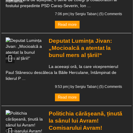
fostului președinte PSD Caraș-Severin, Ion ...
7:06 pm
| by
Sergiu Taban
|
(5) Comments
Read more
Deputat Lumința Jivan:
„Mocioalcă a atentat la
bunul mers al țării!“
La aceeași oră, la care vicepremierul
Paul Stănescu descăleca la Băile Herculane, întâmpinat de
liderul P ...
9:53 pm
| by
Sergiu Taban
|
(5) Comments
Read more
Politichia cărășeană, ținută
la sânul lui Avram!
Comisarului Avram!