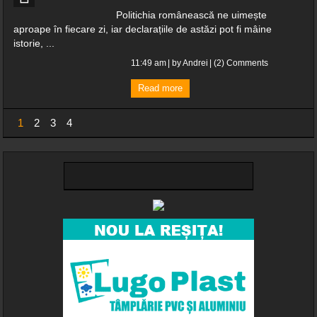
Politichia românească ne uimește
aproape în fiecare zi, iar declarațiile de astăzi pot fi mâine
istorie, ...
11:49 am
| by
Andrei
|
(2) Comments
Read more
1
2
3
4