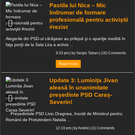
Pastila lui Nica – Mic
îndrumar de formare
profesională pentru activiştii
#rezist
Alegerile din PSD-ul cărăşean au prilejuit şi o apariţie inedită în
faţa porţii de la Sala Lira a activis ...
9:33 pm
| by
Sergiu Taban
|
(16) Comments
Read more
Update 3: Luminița Jivan
aleasă în unanimitate
președinte PSD Caraș-
Severin!
Președintele PSD Liviu Dragnea, însoțit de Ministrul pentru
Românii de Pretutindeni Natalia ...
12:19 pm
| by
Andrei
|
(2) Comments