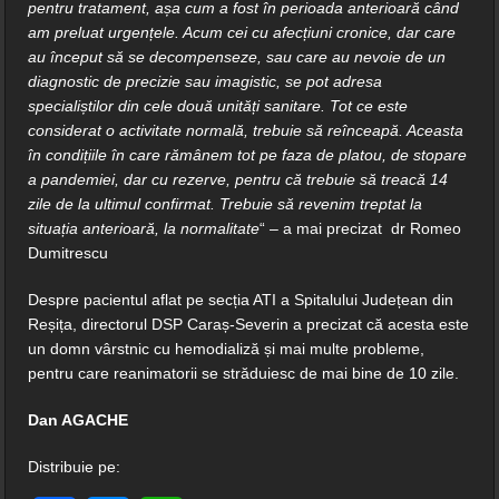
pentru tratament, așa cum a fost în perioada anterioară când
am preluat urgențele. Acum cei cu afecțiuni cronice, dar care
au început să se decompenseze, sau care au nevoie de un
diagnostic de precizie sau imagistic, se pot adresa
specialiștilor din cele două unități sanitare. Tot ce este
considerat o activitate normală, trebuie să reînceapă. Aceasta
în condițiile în care rămânem tot pe faza de platou, de stopare
a pandemiei, dar cu rezerve, pentru că trebuie să treacă 14
zile de la ultimul confirmat. Trebuie să revenim treptat la
situația anterioară, la normalitate
“ – a mai precizat dr Romeo
Dumitrescu
Despre pacientul aflat pe secția ATI a Spitalului Județean din
Reșița, directorul DSP Caraș-Severin a precizat că acesta este
un domn vârstnic cu hemodializă și mai multe probleme,
pentru care reanimatorii se străduiesc de mai bine de 10 zile.
Dan AGACHE
Distribuie pe: