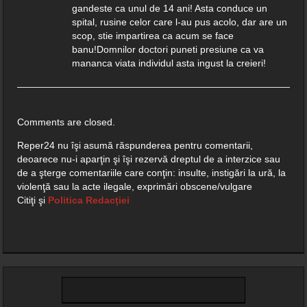
gandeste ca unul de 14 ani! Asta conduce un
spital, rusine celor care l-au pus acolo, dar are un
scop, stie impartirea ca acum se face
banu!Domnilor doctori puneti presiune ca va
mananca viata individul asta ingust la creieri!
Comments are closed.
Reper24 nu îşi asumă răspunderea pentru comentarii,
deoarece nu-i aparţin şi îşi rezervă dreptul de a interzice sau
de a şterge comentariile care conţin: insulte, instigări la ură, la
violenţă sau la acte ilegale, exprimări obscene/vulgare
Citiţi şi
Politica Redacţiei