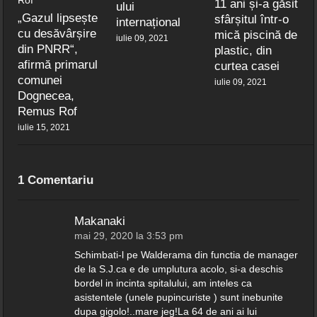
11 ani și-a găsit
ului
„Gazul lipsește
sfârșitul într-o
internațional
cu desăvârșire
mică piscină de
iulie 09, 2021
din PNRR“,
plastic, din
afirmă primarul
curtea casei
comunei
iulie 09, 2021
Dognecea,
Remus Rof
iulie 15, 2021
1 Comentariu
Makanaki
mai 29, 2020 la 3:53 pm
Schimbati-l pe Walderama din functia de manager
de la S.J.ca e de umplutura acolo, si-a deschis
bordel in incinta spitalului, am inteles ca
asistentele (unele pupincuriste ) sunt inebunite
dupa gigolo!..mare jeg!La 64 de ani ai lui