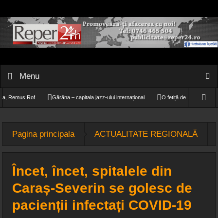
Menu
emus Rof
Gărâna – capitala jazz-ului internațional
O fetiță de doar 11 ani și-a găsi
e
Pagina principala
ACTUALITATE REGIONALĂ
Încet, încet, spitalele din
Caraș-Severin se golesc de
pacienții infectați COVID-19