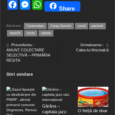
Facebook
Messenger
WhatsApp
Share
Etichete:
Caransebes
Caraş-Severin
covid
pacienti
reper24
resita
spitale
Precedenta :
Urmatoarea :
ANUNȚ COLECTARE
Calea lui Mocioalcă
SELECTIVĂ – PRIMĂRIA
REȘIȚA
Stiri similare
Gărâna –
O fetiță de doar
capitala jazz-