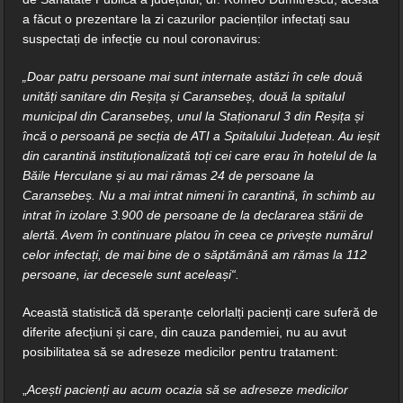
a făcut o prezentare la zi cazurilor pacienților infectați sau
suspectați de infecție cu noul coronavirus:
„Doar patru persoane mai sunt internate astăzi în cele două
unități sanitare din Reșița și Caransebeș, două la spitalul
municipal din Caransebeș, unul la Staționarul 3 din Reșița și
încă o persoană pe secția de ATI a Spitalului Județean. Au ieșit
din carantină instituționalizată toți cei care erau în hotelul de la
Băile Herculane și au mai rămas 24 de persoane la
Caransebeș. Nu a mai intrat nimeni în carantină, în schimb au
intrat în izolare 3.900 de persoane de la declararea stării de
alertă. Avem în continuare platou în ceea ce privește numărul
celor infectați, de mai bine de o săptămână am rămas la 112
persoane, iar decesele sunt aceleași“.
Această statistică dă speranțe celorlalți pacienți care suferă de
diferite afecțiuni și care, din cauza pandemiei, nu au avut
posibilitatea să se adreseze medicilor pentru tratament:
„
Acești pacienți au acum ocazia să se adreseze medicilor