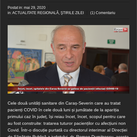
Postat in:
mai 29, 2020
in:
ACTUALITATE REGIONALĂ
,
ŞTIRILE ZILEI
(1) Comentariu
Cele două unități sanitare din Caraș-Severin care au tratat
pacienți COVID în cele două luni și jumătate de la apariția
primului caz în județ, își reiau încet, încet, scopul pentru care
au fost construite: tratarea tuturor pacienților cu afecțiuni non
Covid. Într-o discuție purtată cu directorul interimar al Direcției
de Sănătate Publică a județului, dr. Romeo Dumitrescu, acesta